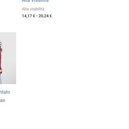
Alta Visibilità
Alta visibilità
14,17
€
-
20,24
€
cia
zzo:
49 €
99 €
ntato
man