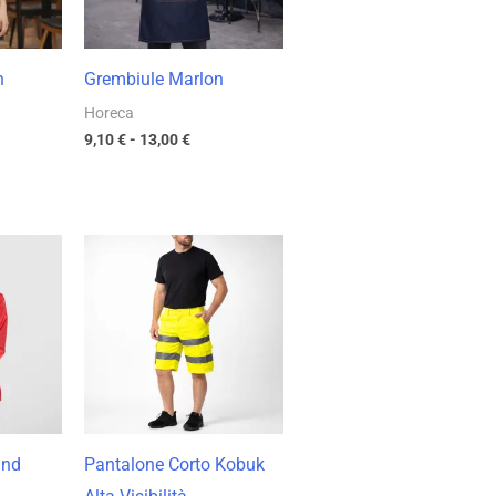
n
Grembiule Marlon
Horeca
9,10
€
-
13,00
€
cia
Fascia
di
zzo:
prezzo:
da
44 €
14,17 €
a
77 €
20,24 €
and
Pantalone Corto Kobuk