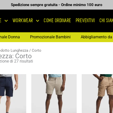
Spedizione sempre gratuita - Ordine minimo 100 euro
E
WORKWEAR
COME ORDINARE
PREVENTIVI
CHI SI
nale Donna
Promozionale Bambini
Abbigliamento da 
odotto Lunghezza / Corto
zza: Corto
ione di 27 risultati
Fascia
Fascia
Fas
di
di
di
prezzo:
prezzo:
pre
da
da
da
12,68 €
10,35 €
11,
a
a
a
18,12 €
14,78 €
16,