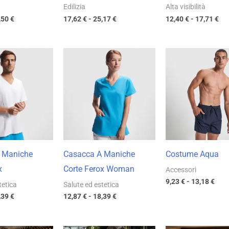
Edilizia
Alta visibilità
,50
€
17,62
€
-
25,17
€
12,40
€
-
17,71
€
Fascia
Fascia
Fasc
di
di
di
prezzo:
prezzo:
prez
da
da
da
12,87 €
12,87 €
9,23
a
a
a
18,39 €
18,39 €
13,1
 Maniche
Casacca A Maniche
Costume Aqua
x
Corte Ferox Woman
Accessori
9,23
€
-
13,18
€
tetica
Salute ed estetica
,39
€
12,87
€
-
18,39
€