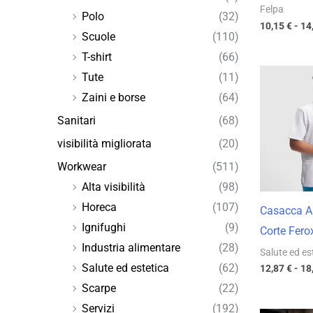
Felpa
Polo
(32)
10,15
€
-
14
Scuole
(110)
T-shirt
(66)
Tute
(11)
Zaini e borse
(64)
Sanitari
(68)
visibilità migliorata
(20)
Workwear
(511)
Alta visibilità
(98)
Horeca
(107)
Casacca A
Ignifughi
(9)
Corte Fero
Industria alimentare
(28)
Salute ed es
Salute ed estetica
(62)
12,87
€
-
18
Scarpe
(22)
Servizi
(192)