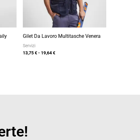
ily
Gilet Da Lavoro Multitasche Venera
Servizi
13,75
€
-
19,64
€
erte!