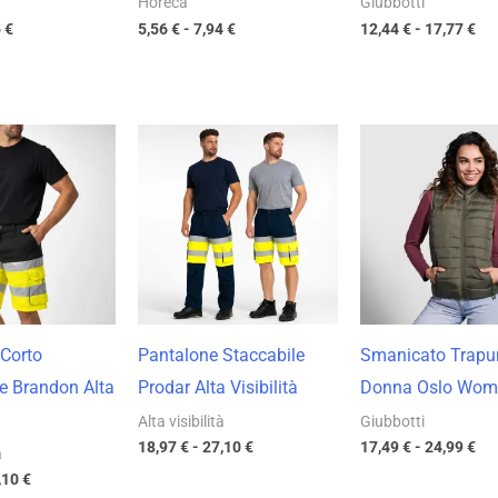
Horeca
Giubbotti
5
€
5,56
€
-
7,94
€
12,44
€
-
17,77
€
Fascia
Fascia
Fas
di
di
di
prezzo:
prezzo:
pre
da
da
da
18,97 €
18,97 €
17,
a
a
a
27,10 €
27,10 €
24,
Corto
Pantalone Staccabile
Smanicato Trapu
e Brandon Alta
Prodar Alta Visibilità
Donna Oslo Wo
Alta visibilità
Giubbotti
18,97
€
-
27,10
€
17,49
€
-
24,99
€
à
,10
€