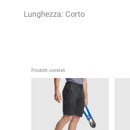
Lunghezza: Corto
Prodotti correlati
Fascia
di
prezzo:
da
16,09 €
a
22,99 €