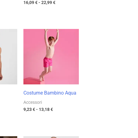
16,09
€
-
22,99
€
ia
Fascia
di
zo:
prezzo:
da
 €
9,23 €
a
8 €
13,18 €
Costume Bambino Aqua
Accessori
9,23
€
-
13,18
€