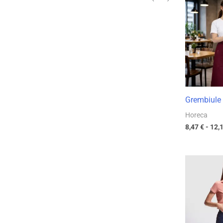
Grembiule 
Horeca
8,47
€
-
12,