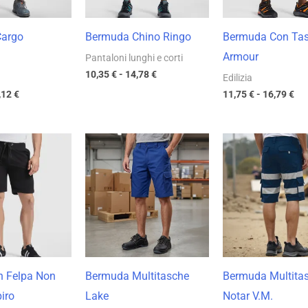
Cargo
Bermuda Chino Ringo
Bermuda Con Ta
Armour
Pantaloni lunghi e corti
10,35
€
-
14,78
€
Edilizia
,12
€
11,75
€
-
16,79
€
Fascia
Fascia
Fas
di
di
di
prezzo:
prezzo:
pre
da
da
da
10,15 €
17,62 €
12,
a
a
a
14,50 €
25,17 €
17,
n Felpa Non
Bermuda Multitasche
Bermuda Multita
iro
Lake
Notar V.M.