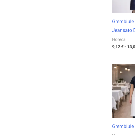
Grembiule 
Jeansato 
Horeca
9,12
€
-
13,
Grembiule 