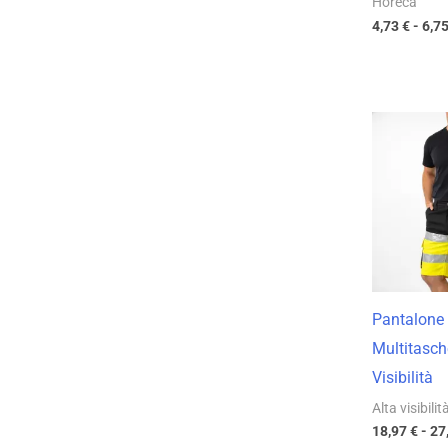
Horeca
4,73
€
-
6,7
Pantalone 
Multitasch
Visibilità
Alta visibilit
18,97
€
-
27