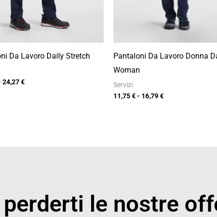
ni Da Lavoro Daily Stretch
Pantaloni Da Lavoro Donna Da
Woman
-
24,27
€
Servizi
11,75
€
-
16,79
€
perderti le nostre off