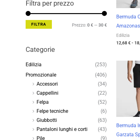
Filtra per prezzo
Bermuda 
FILTRA
Prezzo:
0 €
—
30 €
Amazonas
Edilizia
12,68
€
-
18
Categorie
Edilizia
(253)
Promozionale
(406)
Accessori
(34)
Cappellini
(22)
Felpa
(52)
Felpe tecniche
(6)
Giubbotti
(63)
Bermuda I
Pantaloni lunghi e corti
(43)
Garzata Sp
Pile
(9)