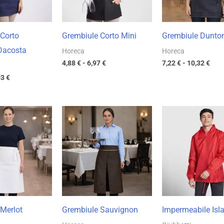
Corto
Grembiule Corto Mini
Grembiule Dunto
Dacosta
Horeca
Horeca
4,88
€
-
6,97
€
7,22
€
-
10,32
€
03
€
Fascia
Fascia
Fas
di
di
di
prezzo:
prezzo:
pre
da
da
da
4,73 €
5,56 €
12,
a
a
a
6,75 €
7,94 €
17,
Merlot
Grembiule Sauvignon
Impermeabile Isl