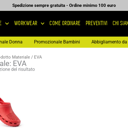
Spedizione sempre gratuita - Ordine minimo 100 euro
E
WORKWEAR
COME ORDINARE
PREVENTIVI
CHI SI
nale Donna
Promozionale Bambini
Abbigliamento da 
dotto Materiale / EVA
ale: EVA
ione del risultato
Fascia
di
prezzo:
da
6,96 €
a
9,94 €