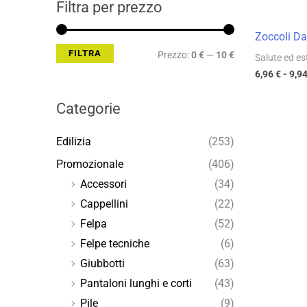
Filtra per prezzo
Zoccoli D
FILTRA
Prezzo:
0 €
—
10 €
Salute ed es
6,96
€
-
9,9
Categorie
Edilizia
(253)
Promozionale
(406)
Accessori
(34)
Cappellini
(22)
Felpa
(52)
Felpe tecniche
(6)
Giubbotti
(63)
Pantaloni lunghi e corti
(43)
Pile
(9)