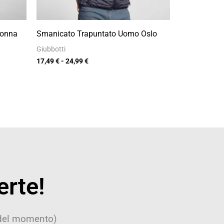
Donna
Smanicato Trapuntato Uomo Oslo
Giubbotti
17,49
€
-
24,99
€
erte!
 del momento)