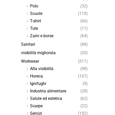
Polo
(32)
Scuole
(110)
T-shirt
(66)
Tute
(11)
Zaini e borse
(64)
Sanitari
(68)
visibilità migliorata
(20)
Workwear
(511)
Alta visibilità
(98)
Horeca
(107)
Ignifughi
(9)
Industria alimentare
(28)
Salute ed estetica
(62)
Scarpe
(22)
Servizi
(192)