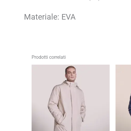
Materiale: EVA
Prodotti correlati
Fascia
di
prezzo:
da
26,87 €
a
38,39 €