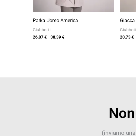
Parka Uomo America
Giacca
Giubbotti
Giubbott
26,87
€
-
38,39
€
20,73
€
Non 
(inviamo una