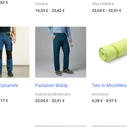
,62
€
Horeca
Alta visibilità
16,53
€
-
23,62
€
23,04
€
-
32,91
€
Fascia
Fascia
Fasci
di
di
di
prezzo:
prezzo:
prezz
da
da
da
17,62 €
23,04 €
6,28 
a
a
a
25,17 €
32,91 €
8,97 
 Dynamite
Pantaloni Waldy
Telo In Microfibr
Industria alimentare
Accessori
,17
€
23,04
€
-
32,91
€
6,28
€
-
8,97
€