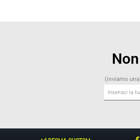
Non 
(inviamo una
Inserisci
la
tua
mail