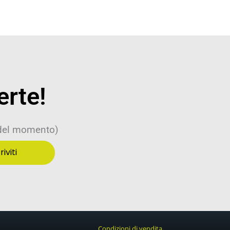
erte!
 del momento)
riviti
Condizioni di vendita