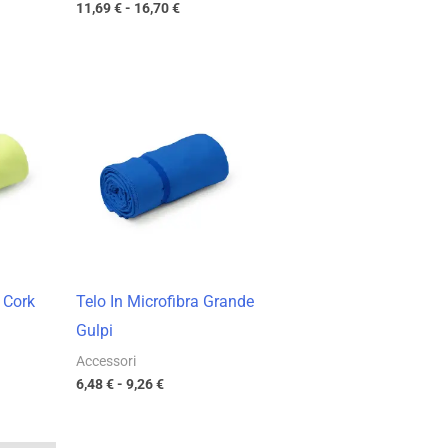
11,69
€
-
16,70
€
a
Fascia
di
o:
prezzo:
da
€
6,48 €
a
€
9,26 €
a Cork
Telo In Microfibra Grande
Gulpi
Accessori
6,48
€
-
9,26
€