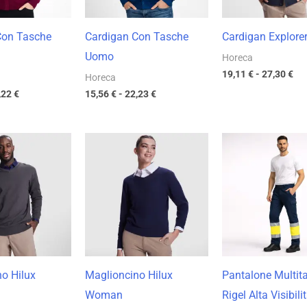
Con Tasche
Cardigan Con Tasche
Cardigan Explore
Uomo
Horeca
19,11
€
-
27,30
€
Horeca
,22
€
15,56
€
-
22,23
€
Fascia
Fascia
Fas
di
di
di
prezzo:
prezzo:
pre
da
da
da
16,53 €
16,53 €
23,
a
a
a
23,62 €
23,62 €
32,
o Hilux
Maglioncino Hilux
Pantalone Multit
Woman
Rigel Alta Visibili