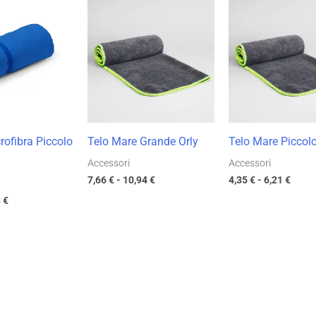
Fascia
Fascia
Fasci
di
di
di
prezzo:
prezzo:
prezz
da
da
da
3,80 €
7,66 €
4,35 
a
a
a
5,43 €
10,94 €
6,21 
rofibra Piccolo
Telo Mare Grande Orly
Telo Mare Piccolo
Accessori
Accessori
7,66
€
-
10,94
€
4,35
€
-
6,21
€
3
€