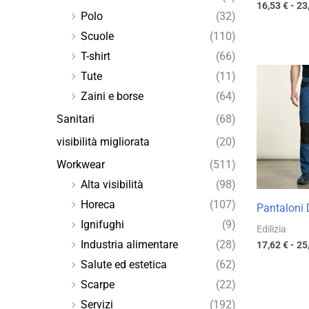
16,53
€
-
23
Polo
(32)
Scuole
(110)
T-shirt
(66)
Tute
(11)
Zaini e borse
(64)
Sanitari
(68)
visibilità migliorata
(20)
Workwear
(511)
Alta visibilità
(98)
Horeca
(107)
Pantaloni
Ignifughi
(9)
Edilizia
Industria alimentare
(28)
17,62
€
-
25
Salute ed estetica
(62)
Scarpe
(22)
Servizi
(192)