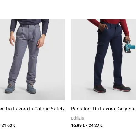
Fascia
Fascia
di
di
prezzo:
prezzo:
da
da
15,13 €
16,99 €
a
a
21,62 €
24,27 €
ni Da Lavoro In Cotone Safety
Pantaloni Da Lavoro Daily Str
Edilizia
-
21,62
€
16,99
€
-
24,27
€