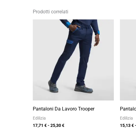
Prodotti correlati
Fascia
di
prezzo:
da
17,71 €
a
25,30 €
Pantaloni Da Lavoro Trooper
Pantalo
Edilizia
Edilizia
17,71
€
-
25,30
€
15,13
€