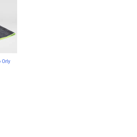
a
o:
€
€
 Orly