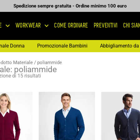
Spedizione sempre gratuita - Ordine minimo 100 euro
E
WORKWEAR
COME ORDINARE
PREVENTIVI
CHI SI
nale Donna
Promozionale Bambini
Abbigliamento da 
odotto Materiale / poliammide
ale: poliammide
ione di 15 risultati
Fascia
Fascia
Fas
di
di
di
prezzo:
prezzo:
pre
da
da
da
14,85 €
15,56 €
19,
a
a
a
21,22 €
22,23 €
27,