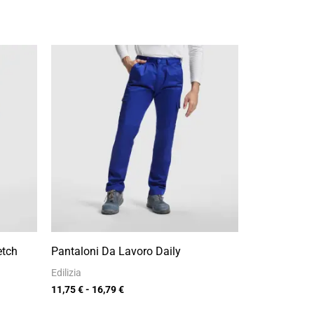
Fascia
di
prezzo:
da
11,75 €
a
16,79 €
etch
Pantaloni Da Lavoro Daily
Edilizia
11,75
€
-
16,79
€