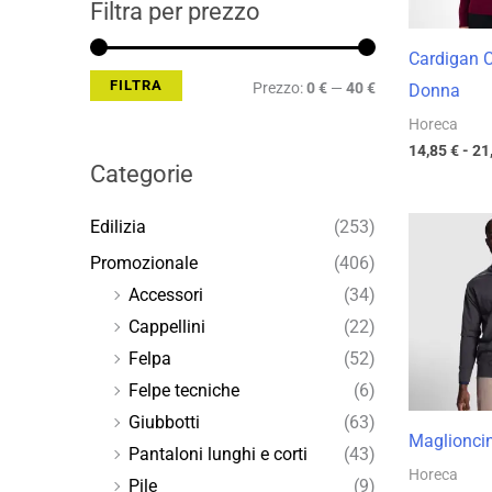
Filtra per prezzo
Cardigan 
FILTRA
Prezzo:
0 €
—
40 €
Donna
Horeca
14,85
€
-
21
Categorie
Edilizia
(253)
Promozionale
(406)
Accessori
(34)
Cappellini
(22)
Felpa
(52)
Felpe tecniche
(6)
Giubbotti
(63)
Maglioncin
Pantaloni lunghi e corti
(43)
Horeca
Pile
(9)