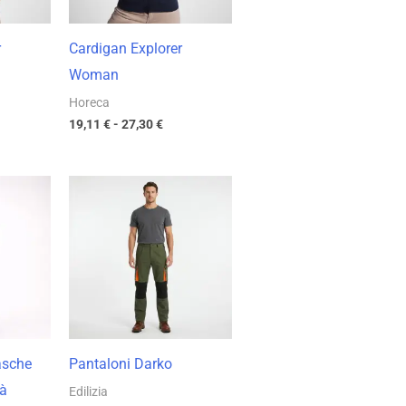
r
Cardigan Explorer
Woman
Horeca
19,11
€
-
27,30
€
cia
Fascia
di
zzo:
prezzo:
da
04 €
11,69 €
a
91 €
16,70 €
asche
Pantaloni Darko
tà
Edilizia