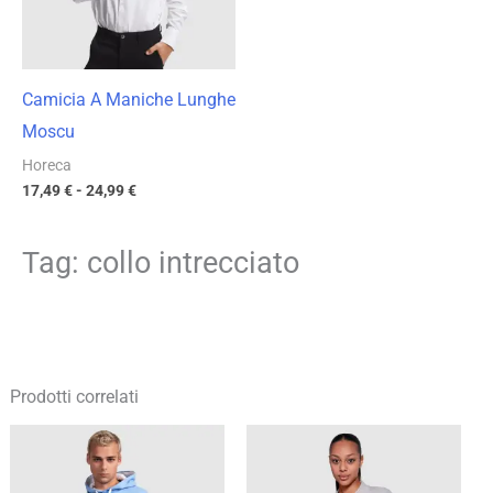
Camicia A Maniche Lunghe
Moscu
Horeca
17,49
€
-
24,99
€
Tag: collo intrecciato
Prodotti correlati
Fascia
Fascia
di
di
prezzo:
prezzo:
da
da