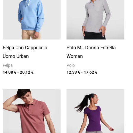
14,08 €
12,33 €
a
a
20,12 €
17,62 €
Felpa Con Cappuccio
Polo ML Donna Estrella
Uomo Urban
Woman
Felpa
Polo
14,08
€
-
20,12
€
12,33
€
-
17,62
€
Fascia
Fascia
di
di
prezzo:
prezzo:
da
da
9,80 €
5,37 €
a
a
14,00 €
7,67 €