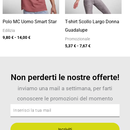
Polo MC Uomo Smart Star
T-shirt Scollo Largo Donna
Guadalupe
Edilizia
9,80
€
-
14,00
€
Promozionale
5,37
€
-
7,67
€
Non perderti le nostre offerte!
inviamo una mail a settimana, per farti
conoscere le promozioni del momento
Inserisci
la
tua
Iscriviti