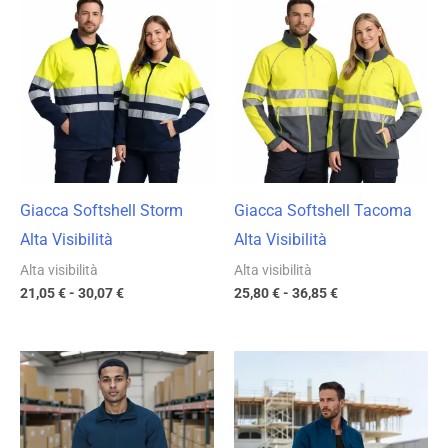
di
di
prezzo:
prezzo:
da
da
21,05 €
25,80 €
a
a
30,07 €
36,85 €
Giacca Softshell Storm
Giacca Softshell Tacoma
Alta Visibilità
Alta Visibilità
Alta visibilità
Alta visibilità
21,05
€
-
30,07
€
25,80
€
-
36,85
€
Fascia
Fascia
di
di
prezzo:
prezzo:
da
da
21,05 €
16,98 €