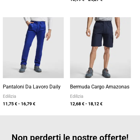
Fascia
Fascia
di
di
prezzo:
prezzo:
da
da
11,75 €
12,68 €
a
a
16,79 €
18,12 €
Pantaloni Da Lavoro Daily
Bermuda Cargo Amazonas
Edilizia
Edilizia
11,75
€
-
16,79
€
12,68
€
-
18,12
€
Non perderti le nostre offerte!