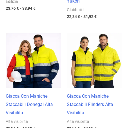
Yukon
Edilizia
23,76
€
-
33,94
€
Giubbotti
22,34
€
-
31,92
€
Fascia
Fascia
di
di
prezzo:
prezzo:
da
da
31,21 €
31,21 €
a
a
44,59 €
44,59 €
Giacca Con Maniche
Giacca Con Maniche
Staccabili Donegal Alta
Staccabili Flinders Alta
Visibilità
Visibilità
Alta visibilità
Alta visibilità