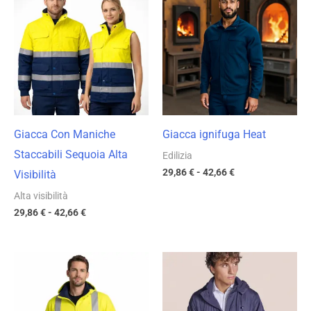
prezzo:
prezzo:
da
da
29,86 €
29,86 €
a
a
42,66 €
42,66 €
Giacca Con Maniche
Giacca ignifuga Heat
Staccabili Sequoia Alta
Edilizia
29,86
€
-
42,66
€
Visibilità
Alta visibilità
29,86
€
-
42,66
€
Fascia
Fascia
di
di
prezzo:
prezzo:
da
da
20,37 €
20,73 €