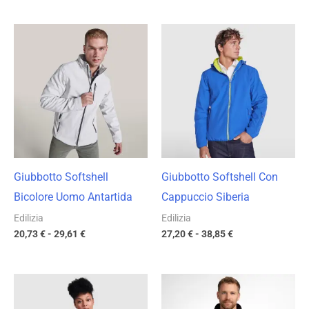
Fascia
Fascia
di
di
prezzo:
prezzo:
da
da
20,73 €
27,20 €
a
a
29,61 €
38,85 €
Giubbotto Softshell
Giubbotto Softshell Con
Bicolore Uomo Antartida
Cappuccio Siberia
Edilizia
Edilizia
20,73
€
-
29,61
€
27,20
€
-
38,85
€
Fascia
Fascia
di
di
prezzo:
prezzo: