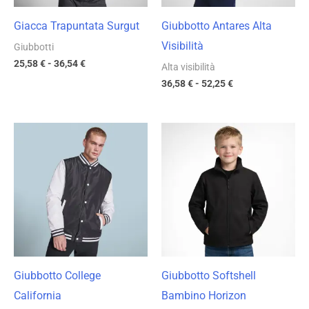
Giacca Trapuntata Surgut
Giubbotto Antares Alta
Visibilità
Giubbotti
25,58
€
-
36,54
€
Alta visibilità
36,58
€
-
52,25
€
Fascia
Fascia
di
di
prezzo:
prezzo:
da
da
25,58 €
14,86 €
a
a
36,54 €
21,23 €
Giubbotto College
Giubbotto Softshell
California
Bambino Horizon