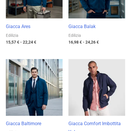
Giacca Ares
Giacca Balak
Edilizia
Edilizia
15,57
€
-
22,24
€
16,98
€
-
24,26
€
Fascia
Fascia
di
di
prezzo:
prezzo:
da
da
23,76 €
22,34 €
a
a
33,94 €
31,92 €
Giacca Baltimore
Giacca Comfort Imbottita