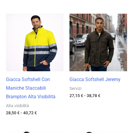
Fascia
Fascia
di
di
prezzo:
prezzo:
da
da
28,50 €
27,15 €
a
a
40,72 €
38,78 €
Giacca Softshell Con
Giacca Softshell Jeremy
Maniche Staccabili
Servizi
27,15
€
-
38,78
€
Brampton Alta Visibilità
Alta visibilità
28,50
€
-
40,72
€
Fascia
Fascia