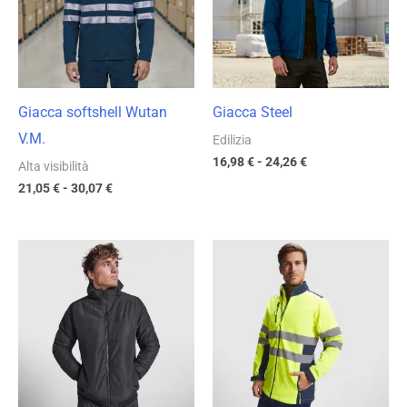
a
a
30,07 €
24,26 €
Giacca softshell Wutan
Giacca Steel
V.M.
Edilizia
16,98
€
-
24,26
€
Alta visibilità
21,05
€
-
30,07
€
Fascia
Fascia
di
di
prezzo:
prezzo:
da
da
25,58 €
36,58 €
a
a
36,54 €
52,25 €