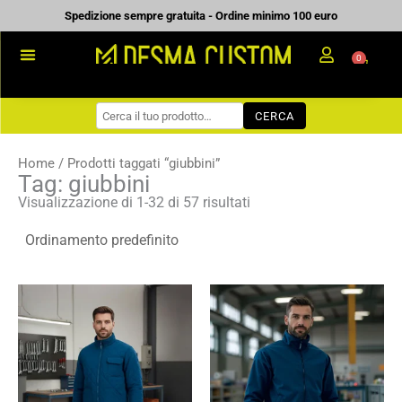
Vai
Spedizione sempre gratuita - Ordine minimo 100 euro
al
0
Carrell
contenuto
PROMOZIONALE
CERCA
WORKWEAR
COME ORDINARE
Home
/ Prodotti taggati “giubbini”
Tag: giubbini
PREVENTIVI
Visualizzazione di 1-32 di 57 risultati
CHI SIAMO
BLOG
Fascia
Fascia
CONTATTI
di
di
prezzo:
prezzo:
da
da
15,57 €
16,98 €
a
a
22,24 €
24,26 €