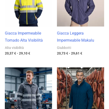
a
a
29,10 €
29,61 €
Giacca Impermeabile
Giacca Leggera
Tornado Alta Visibilità
Impermeabile Makalu
Alta visibilità
Giubbotti
20,37
€
-
29,10
€
20,73
€
-
29,61
€
Fascia
Fascia
di
di
prezzo:
prezzo:
da
da
15,57 €
17,66 €
a
a
22,24 €
25,23 €