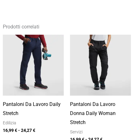
Prodotti correlati
Fascia
Fascia
di
di
prezzo:
prezzo:
da
da
16,99 €
16,99 €
a
a
24,27 €
24,27 €
Pantaloni Da Lavoro Daily
Pantaloni Da Lavoro
Stretch
Donna Daily Woman
Stretch
Edilizia
16,99
€
-
24,27
€
Servizi
16,99
€
-
24,27
€