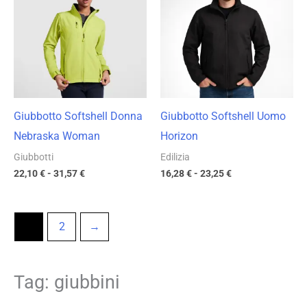
da
da
22,10 €
16,28 €
a
a
31,57 €
23,25 €
Giubbotto Softshell Donna
Giubbotto Softshell Uomo
Nebraska Woman
Horizon
Giubbotti
Edilizia
22,10
€
-
31,57
€
16,28
€
-
23,25
€
1
2
→
Tag: giubbini