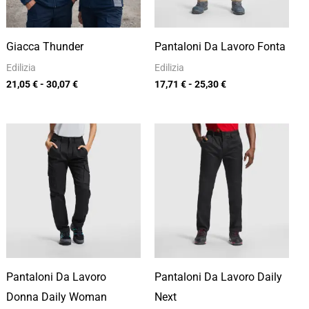
Giacca Thunder
Pantaloni Da Lavoro Fonta
Edilizia
Edilizia
21,05
€
-
30,07
€
17,71
€
-
25,30
€
Fascia
Fascia
di
di
prezzo:
prezzo:
da
da
16,99 €
10,50 €
a
a
24,27 €
15,00 €
Pantaloni Da Lavoro
Pantaloni Da Lavoro Daily
Donna Daily Woman
Next