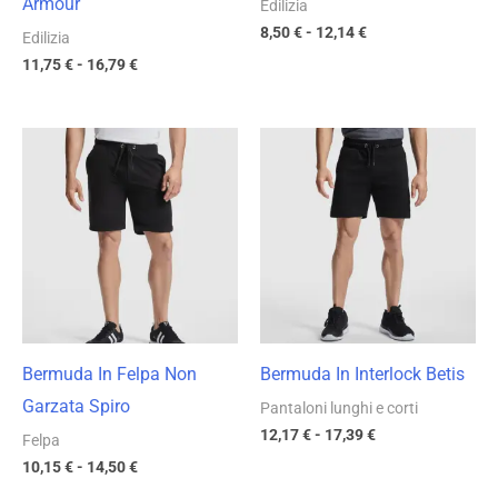
Armour
Edilizia
8,50
€
-
12,14
€
Edilizia
11,75
€
-
16,79
€
Fascia
Fascia
di
di
prezzo:
prezzo:
da
da
10,15 €
12,17 €
a
a
14,50 €
17,39 €
Bermuda In Felpa Non
Bermuda In Interlock Betis
Garzata Spiro
Pantaloni lunghi e corti
12,17
€
-
17,39
€
Felpa
10,15
€
-
14,50
€