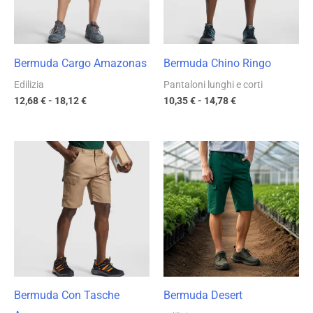
Bermuda Cargo Amazonas
Bermuda Chino Ringo
Edilizia
Pantaloni lunghi e corti
12,68
€
-
18,12
€
10,35
€
-
14,78
€
Fascia
Fascia
di
di
prezzo:
prezzo:
da
da
11,75 €
8,50 €
a
a
16,79 €
12,14 €
Bermuda Con Tasche
Bermuda Desert