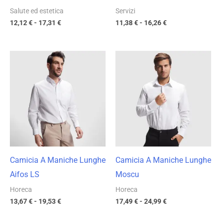
Salute ed estetica
Servizi
12,12
€
-
17,31
€
11,38
€
-
16,26
€
Fascia
Fascia
di
di
prezzo:
prezzo:
da
da
13,67 €
17,49 €
a
a
19,53 €
24,99 €
Camicia A Maniche Lunghe
Camicia A Maniche Lunghe
Aifos LS
Moscu
Horeca
Horeca
13,67
€
-
19,53
€
17,49
€
-
24,99
€