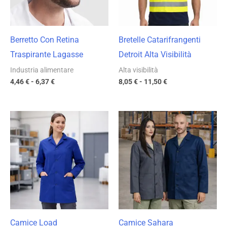
Berretto Con Retina
Bretelle Catarifrangenti
Traspirante Lagasse
Detroit Alta Visibilità
Industria alimentare
Alta visibilità
4,46
€
-
6,37
€
8,05
€
-
11,50
€
Fascia
Fascia
di
di
prezzo:
prezzo:
da
da
12,12 €
11,38 €
a
a
17,31 €
16,26 €
Camice Load
Camice Sahara