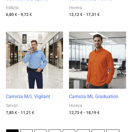
Edilizia
Horeca
6,80
€
-
9,72
€
12,12
€
-
17,31
€
Fascia
Fascia
di
di
prezzo:
prezzo:
da
da
7,85 €
12,73 €
a
a
11,21 €
18,19 €
Camicia M/L Vigilant
Camicia ML Graduation
Servizi
Horeca
7,85
€
-
11,21
€
12,73
€
-
18,19
€