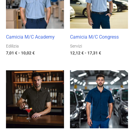
10,02 €
17,31 €
Camicia M/C Academy
Camicia M/C Congress
Edilizia
Servizi
7,01
€
-
10,02
€
12,12
€
-
17,31
€
Fascia
Fascia
di
di
prezzo:
prezzo:
da
da
6,39 €
11,75 €
a
a
9,13 €
16,78 €