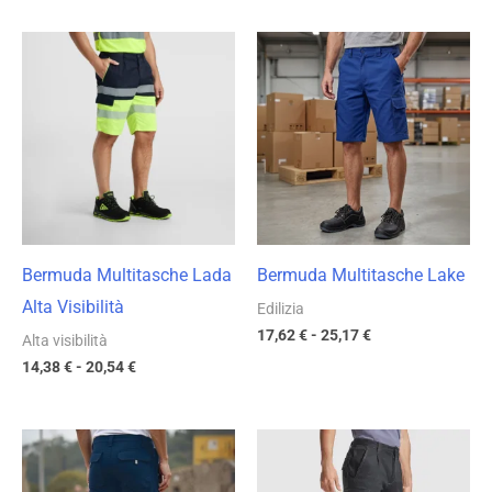
Fascia
Fascia
di
di
prezzo:
prezzo:
da
da
14,38 €
17,62 €
a
a
20,54 €
25,17 €
Bermuda Multitasche Lada
Bermuda Multitasche Lake
Alta Visibilità
Edilizia
17,62
€
-
25,17
€
Alta visibilità
14,38
€
-
20,54
€
Fascia
Fascia
di
di
prezzo:
prezzo: