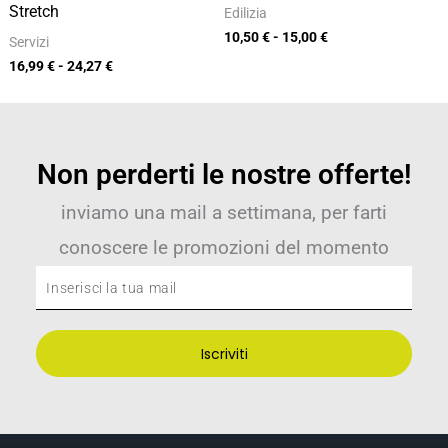
Stretch
Edilizia
10,50
€
-
15,00
€
Servizi
16,99
€
-
24,27
€
Non perderti le nostre offerte!
inviamo una mail a settimana, per farti
conoscere le promozioni del momento
Inserisci
la
tua
Iscriviti
mail