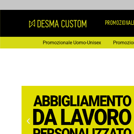
Vai
al
contenuto
PROMOZIONAL
Promozionale Uomo-Unisex
Promozio