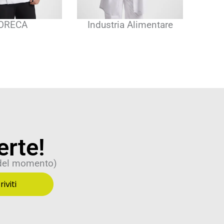
ia Alimentare
Salute ed Estetica
erte!
 del momento)
riviti