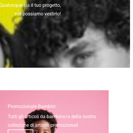
Qualunque sia il tuo progetto,
noi possiamo vestirlo!
Promozionale Bambini
Tutti gli articoli da bambino/a della nostra
collezione di articoli promozionali