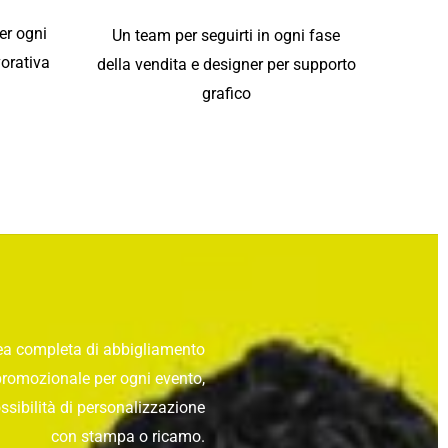
er ogni
Un team per seguirti in ogni fase
vorativa
della vendita e designer per supporto
grafico
ea completa di abbigliamento
promozionale per ogni evento,
ssibilità di personalizzazione
con stampa o ricamo.