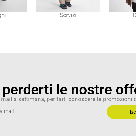
zi
HORECA
Industr
perderti le nostre off
 mail a settimana, per farti conoscere le promozioni
Isc