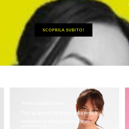
SCOPRILA SUBITO!
Promozionale Donna
Tutti gli articoli da donna della nostra
collezione di articoli promozionali