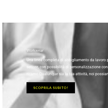
Workwear
Una linea completa di abbigliamento da lavoro 
settore, con possibilità di personalizzazione co
ricamo.Qualunque sia la tua attività, noi possia
SCOPRILA SUBITO!