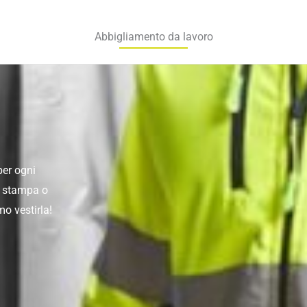
Abbigliamento da lavoro
per ogni
n stampa o
mo vestirla!