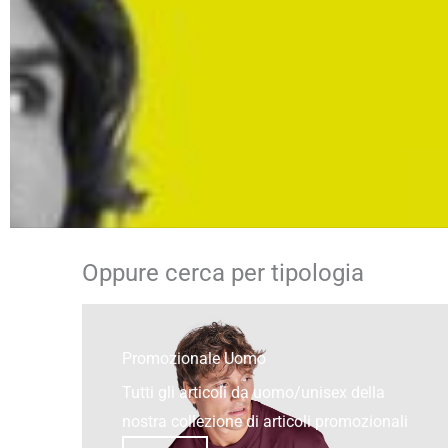
Oppure cerca per tipologia
Promozionale Uomo
Tutti gli articoli da uomo/unisex della
nostra collezione di articoli promozionali