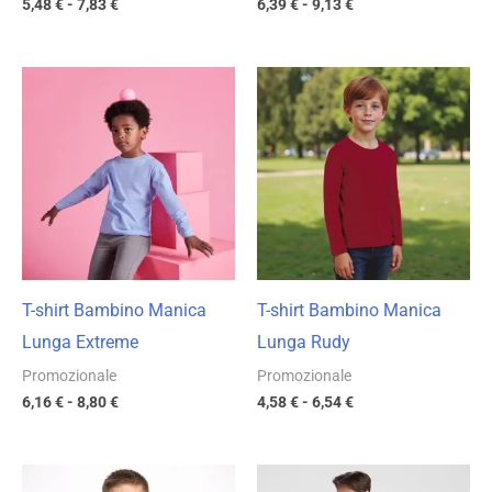
5,48
€
-
7,83
€
6,39
€
-
9,13
€
Fascia
Fascia
di
di
prezzo:
prezzo:
da
da
6,16 €
4,58 €
a
a
8,80 €
6,54 €
T-shirt Bambino Manica
T-shirt Bambino Manica
Lunga Extreme
Lunga Rudy
Promozionale
Promozionale
6,16
€
-
8,80
€
4,58
€
-
6,54
€
Fascia
Fascia