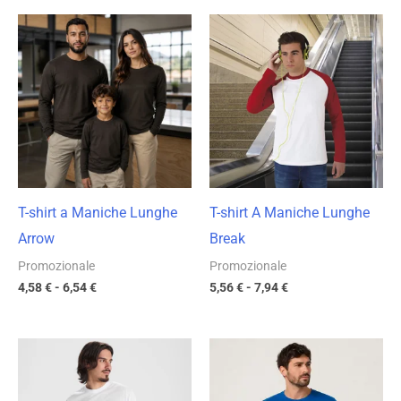
Fascia
Fascia
di
di
prezzo:
prezzo:
da
da
4,58 €
5,56 €
a
a
6,54 €
7,94 €
T-shirt a Maniche Lunghe
T-shirt A Maniche Lunghe
Arrow
Break
Promozionale
Promozionale
4,58
€
-
6,54
€
5,56
€
-
7,94
€
Fascia
Fascia
di
di
prezzo:
prezzo:
da
da