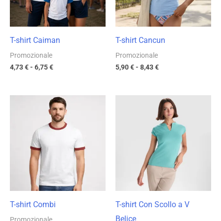
T-shirt Caiman
T-shirt Cancun
Promozionale
Promozionale
4,73
€
-
6,75
€
5,90
€
-
8,43
€
Fascia
Fascia
di
di
prezzo:
prezzo:
da
da
5,56 €
8,86 €
a
a
7,94 €
12,65 €
T-shirt Combi
T-shirt Con Scollo a V
Belice
Promozionale