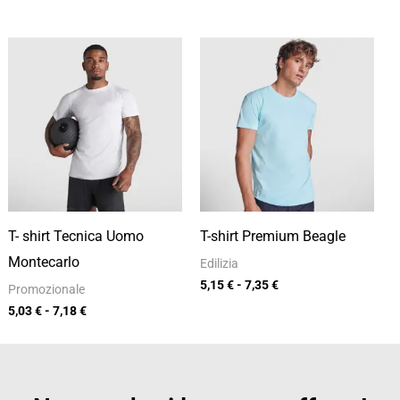
Fascia
Fascia
di
di
prezzo:
prezzo:
da
da
5,03 €
5,15 €
a
a
7,18 €
7,35 €
T- shirt Tecnica Uomo
T-shirt Premium Beagle
Montecarlo
Edilizia
5,15
€
-
7,35
€
Promozionale
5,03
€
-
7,18
€