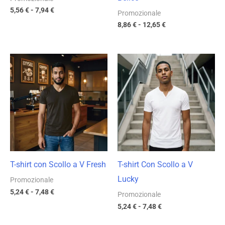
5,56
€
-
7,94
€
Promozionale
8,86
€
-
12,65
€
Fascia
Fascia
di
di
prezzo:
prezzo:
da
da
5,24 €
5,24 €
a
a
7,48 €
7,48 €
T-shirt con Scollo a V Fresh
T-shirt Con Scollo a V
Lucky
Promozionale
5,24
€
-
7,48
€
Promozionale
5,24
€
-
7,48
€