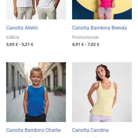
Canotta Atletic
Canotta Bambina Brenda
Edilizia
Promozionale
3,65
€
-
5,21
€
4,91
€
-
7,02
€
Fascia
Fascia
di
di
prezzo:
prezzo:
da
da
3,08 €
5,82 €
a
a
4,40 €
8,32 €
Canotta Bambino Charlie
Canotta Carolina