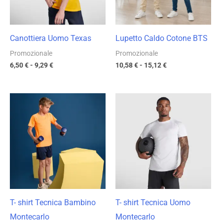
Canottiera Uomo Texas
Lupetto Caldo Cotone BTS
Promozionale
Promozionale
6,50
€
-
9,29
€
10,58
€
-
15,12
€
Fascia
Fascia
di
di
prezzo:
prezzo:
da
da
4,91 €
5,03 €
a
a
7,02 €
7,18 €
T- shirt Tecnica Bambino
T- shirt Tecnica Uomo
Montecarlo
Montecarlo