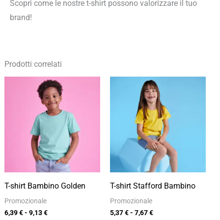
Scopri come le nostre t-shirt possono valorizzare il tuo
brand!
Prodotti correlati
Fascia
Fascia
di
di
prezzo:
prezzo:
da
da
6,39 €
5,37 €
a
a
9,13 €
7,67 €
T-shirt Bambino Golden
T-shirt Stafford Bambino
Promozionale
Promozionale
6,39
€
-
9,13
€
5,37
€
-
7,67
€