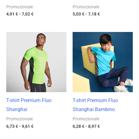
Promozionale
Promozionale
4,91
€
-
7,02
€
5,03
€
-
7,18
€
Fascia
Fascia
di
di
prezzo:
prezzo:
da
da
6,73 €
6,28 €
a
a
9,61 €
8,97 €
T-shirt Premium Fluo
T-shirt Premium Fluo
Shanghai
Shanghai Bambino
Promozionale
Promozionale
6,73
€
-
9,61
€
6,28
€
-
8,97
€