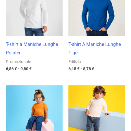
6,86 €
6,15 €
a
a
9,80 €
8,78 €
T-shirt a Maniche Lunghe
T-shirt A Maniche Lunghe
Pointer
Tiger
Promozionale
Edilizia
6,86
€
-
9,80
€
6,15
€
-
8,78
€
Fascia
Fascia
di
di
prezzo:
prezzo:
da
da
5,24 €
5,37 €
a
a
7,48 €
7,67 €