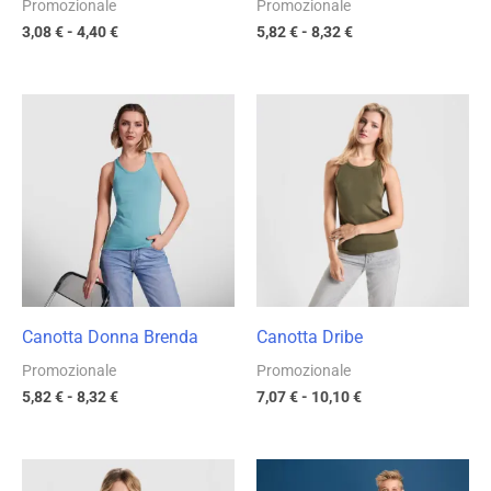
Promozionale
Promozionale
3,08
€
-
4,40
€
5,82
€
-
8,32
€
Fascia
Fascia
di
di
prezzo:
prezzo:
da
da
5,82 €
7,07 €
a
a
8,32 €
10,10 €
Canotta Donna Brenda
Canotta Dribe
Promozionale
Promozionale
5,82
€
-
8,32
€
7,07
€
-
10,10
€
Fascia
Fascia
di
di