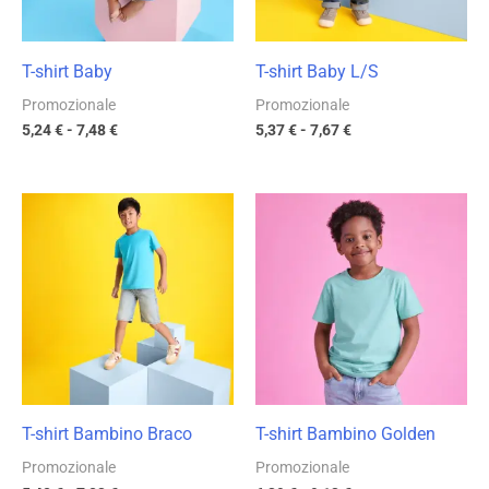
T-shirt Baby
T-shirt Baby L/S
Promozionale
Promozionale
5,24
€
-
7,48
€
5,37
€
-
7,67
€
Fascia
Fascia
di
di
prezzo:
prezzo:
da
da
5,48 €
6,39 €
a
a
7,83 €
9,13 €
T-shirt Bambino Braco
T-shirt Bambino Golden
Promozionale
Promozionale