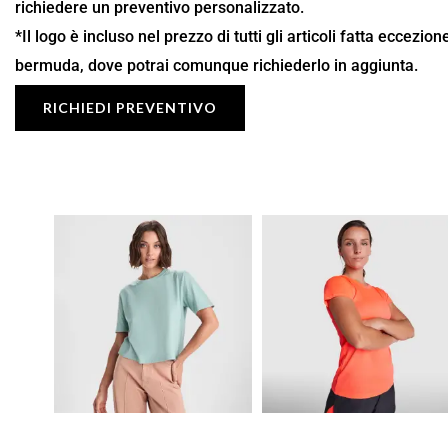
richiedere un preventivo personalizzato.
*Il logo è incluso nel prezzo di tutti gli articoli fatta eccezio
bermuda, dove potrai comunque richiederlo in aggiunta.
RICHIEDI PREVENTIVO
Fascia
Fascia
di
di
prezzo:
prezzo:
da
da
9,49 €
5,67 €
a
a
13,55 €
8,10 €