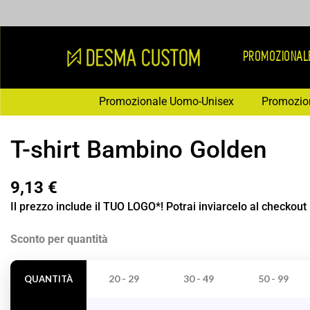
Vai
al
contenuto
PROMOZIONAL
Promozionale Uomo-Unisex
Promozio
T-shirt Bambino Golden
9,13
€
Il prezzo include il TUO LOGO*! Potrai inviarcelo al checkout
T-
Sconto per quantità
shirt
Bambino
20 - 29
30 - 49
50 - 99
QUANTITÀ
Golden