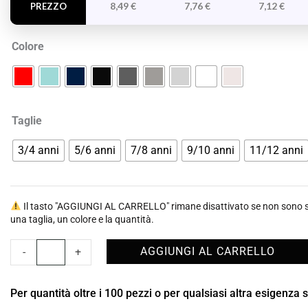
quantità
8,49
€
7,76
€
7,12
€
PREZZO
Colore
Taglie
3/4 anni
5/6 anni
7/8 anni
9/10 anni
11/12 anni
Il tasto "AGGIUNGI AL CARRELLO" rimane disattivato se non sono st
una taglia, un colore e la quantità.
AGGIUNGI AL CARRELLO
-
+
Per quantità oltre i 100 pezzi o per qualsiasi altra esigenza 