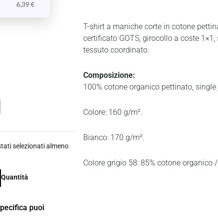
6,39
€
T-shirt a maniche corte in cotone petti
certificato GOTS, girocollo a coste 1×1, 
tessuto coordinato.
Composizione:
100% cotone organico pettinato, single 
Colore: 160 g/m².
Bianco: 170 g/m².
ati selezionati almeno
Colore grigio 58: 85% cotone organico 
Quantità
specifica puoi