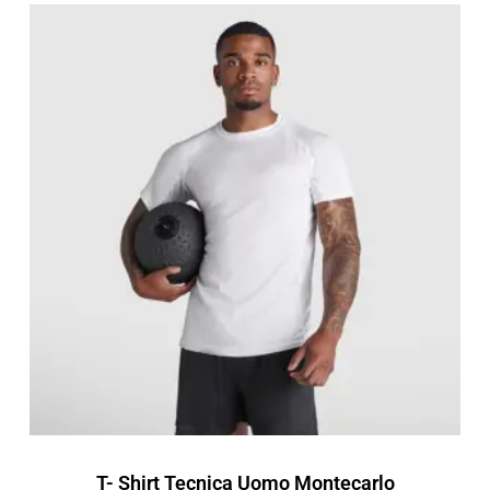
Fascia
di
prezzo:
da
5,03 €
a
7,18 €
T- Shirt Tecnica Uomo Montecarlo