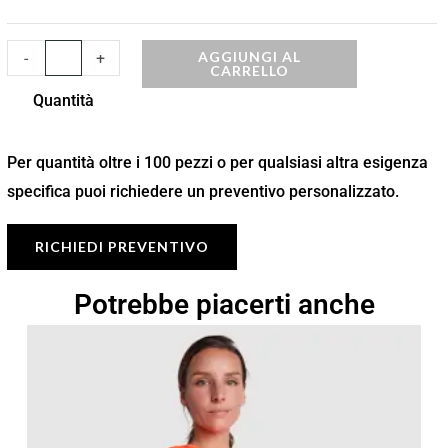
AGGIUNGI AL
-
+
CARRELLO
Quantità
Per quantità oltre i 100 pezzi o per qualsiasi altra esigenza
specifica puoi richiedere un preventivo personalizzato.
RICHIEDI PREVENTIVO
Potrebbe piacerti anche
Fascia
di
prezzo:
da
5,67 €
a