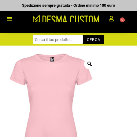
Vai
Spedizione sempre gratuita - Ordine minimo 100 euro
al
0
Carrell
contenuto
PROMOZIONALE
CERCA
WORKWEAR
COME ORDINARE
PREVENTIVI
CHI SIAMO
BLOG
CONTATTI