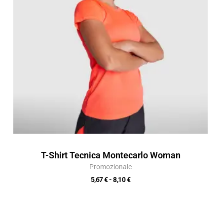
8,10 €
T-Shirt Tecnica Montecarlo Woman
Promozionale
5,67
€
-
8,10
€