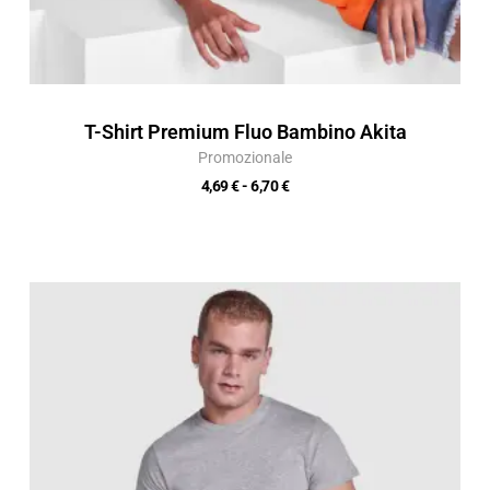
T-Shirt Premium Fluo Bambino Akita
Promozionale
4,69
€
-
6,70
€
Fascia
di
prezzo:
da
4,24 €
a
6,05 €