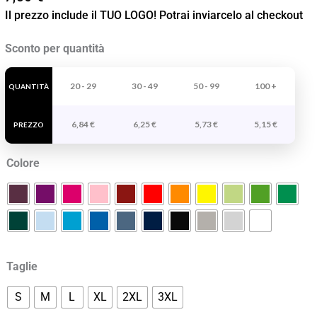
Il prezzo include il TUO LOGO! Potrai inviarcelo al checkout
T-
Sconto per quantità
shirt
Smart
20 - 29
30 - 49
50 - 99
100 +
QUANTITÀ
Donna
6,84
€
6,25
€
5,73
€
5,15
€
Jamaica
PREZZO
quantità
Colore
Taglie
S
M
L
XL
2XL
3XL