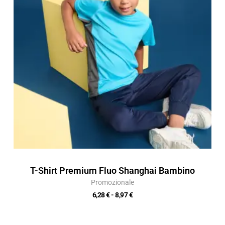
a
8,97 €
T-Shirt Premium Fluo Shanghai Bambino
Promozionale
6,28
€
-
8,97
€