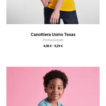
Canottiera Uomo Texas
Promozionale
6,50
€
-
9,29
€
Fascia
di
prezzo:
da
4,58 €
a
6,54 €