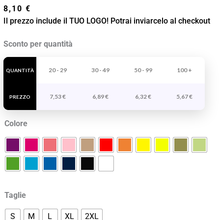
8,10
€
Il prezzo include il TUO LOGO! Potrai inviarcelo al checkout
T-
Sconto per quantità
shirt
Tecnica
20 - 29
30 - 49
50 - 99
100 +
QUANTITÀ
Montecarlo
7,53
€
6,89
€
6,32
€
5,67
€
Woman
PREZZO
quantità
Colore
Taglie
S
M
L
XL
2XL