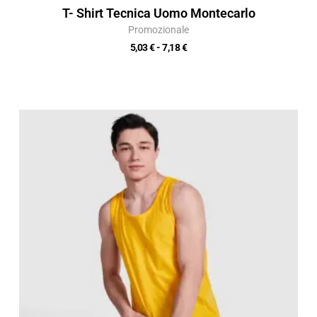
T- Shirt Tecnica Uomo Montecarlo
Promozionale
5,03
€
-
7,18
€
Fascia
di
prezzo:
da
6,50 €
a
9,29 €