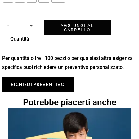
-
+
AGGIUNGI AL
CARRELLO
Quantità
Per quantità oltre i 100 pezzi o per qualsiasi altra esigenza
specifica puoi richiedere un preventivo personalizzato.
RICHIEDI PREVENTIVO
Potrebbe piacerti anche
Fascia
di
prezzo:
da
6,28 €