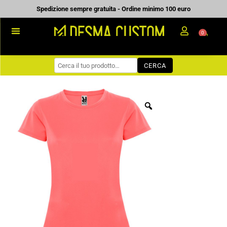
Vai
Spedizione sempre gratuita - Ordine minimo 100 euro
al
0
Carrell
contenuto
PROMOZIONALE
CERCA
WORKWEAR
COME ORDINARE
PREVENTIVI
CHI SIAMO
BLOG
CONTATTI