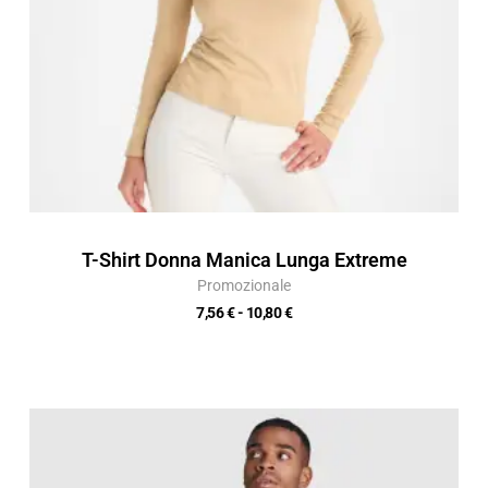
T-Shirt Donna Manica Lunga Extreme
Promozionale
7,56
€
-
10,80
€
Fascia
di
prezzo:
da