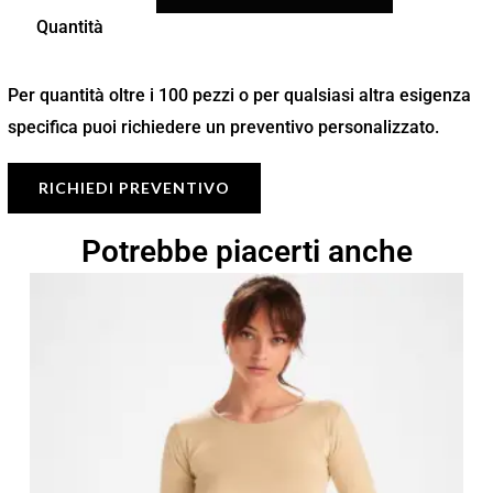
Quantità
Per quantità oltre i 100 pezzi o per qualsiasi altra esigenza
specifica puoi richiedere un preventivo personalizzato.
RICHIEDI PREVENTIVO
Potrebbe piacerti anche
Fascia
di
prezzo:
da
7,56 €
a
10,80 €