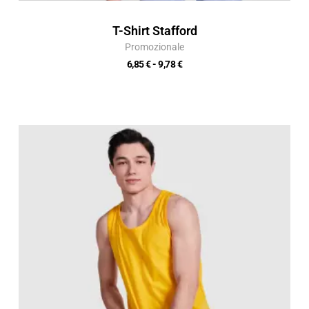
T-Shirt Stafford
Promozionale
6,85
€
-
9,78
€
Fascia
di
prezzo:
da
6,50 €
a
9,29 €