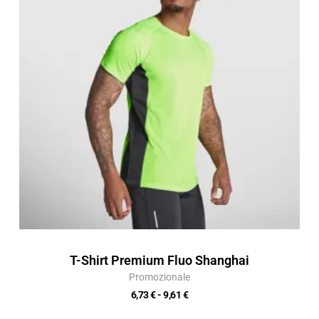
6,73 €
a
9,61 €
T-Shirt Premium Fluo Shanghai
Promozionale
6,73
€
-
9,61
€