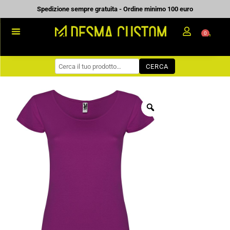
Vai
Spedizione sempre gratuita - Ordine minimo 100 euro
al
0
Carrell
contenuto
PROMOZIONALE
CERCA
WORKWEAR
COME ORDINARE
PREVENTIVI
CHI SIAMO
BLOG
CONTATTI