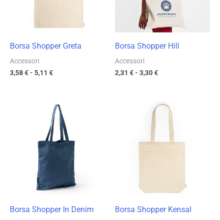
Borsa Shopper Greta
Borsa Shopper Hill
Accessori
Accessori
3,58
€
-
5,11
€
2,31
€
-
3,30
€
Fascia
Fascia
di
di
prezzo:
prezzo:
da
da
4,16 €
3,75 €
a
a
5,94 €
5,35 €
Borsa Shopper In Denim
Borsa Shopper Kensal