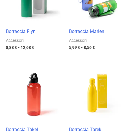
12,68 €
8,56 €
Borraccia Flyn
Borraccia Marlen
Accessori
Accessori
8,88
€
-
12,68
€
5,99
€
-
8,56
€
Fascia
Fascia
di
di
prezzo:
prezzo:
da
da
2,38 €
4,67 €
a
a
3,40 €
6,67 €
Borraccia Takel
Borraccia Tarek