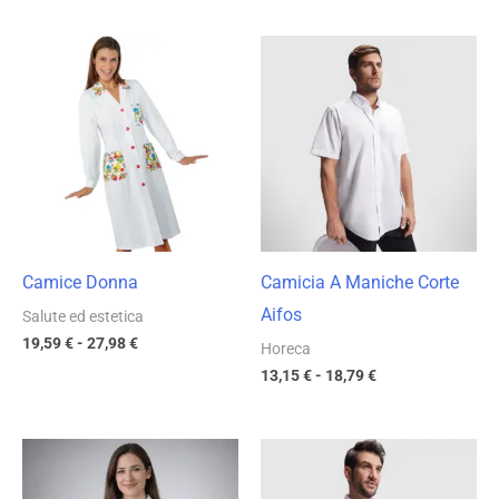
Fascia
Fascia
di
di
prezzo:
prezzo:
da
da
19,59 €
13,15 €
a
a
27,98 €
18,79 €
Camice Donna
Camicia A Maniche Corte
Aifos
Salute ed estetica
19,59
€
-
27,98
€
Horeca
13,15
€
-
18,79
€
Fascia
Fascia
di
di
prezzo:
prezzo: