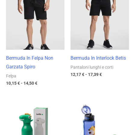
prezzo:
prezzo:
da
da
10,15 €
12,17 €
a
a
14,50 €
17,39 €
Bermuda In Felpa Non
Bermuda In Interlock Betis
Garzata Spiro
Pantaloni lunghi e corti
12,17
€
-
17,39
€
Felpa
10,15
€
-
14,50
€
Fascia
Fascia
di
di
prezzo:
prezzo:
da
da
8,88 €
5,99 €
a
a