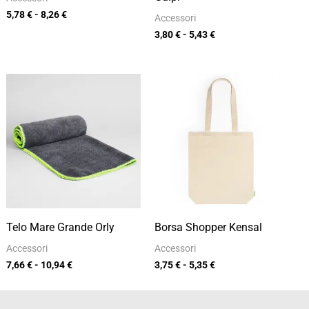
5,78
€
-
8,26
€
Accessori
3,80
€
-
5,43
€
Fascia
Fascia
di
di
prezzo:
prezzo:
da
da
7,66 €
3,75 €
a
a
10,94 €
5,35 €
Telo Mare Grande Orly
Borsa Shopper Kensal
Accessori
Accessori
7,66
€
-
10,94
€
3,75
€
-
5,35
€