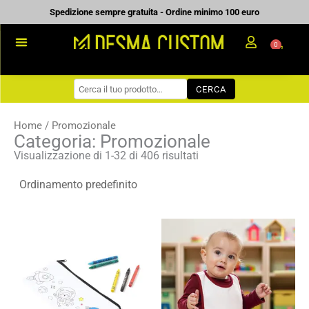
Vai
Spedizione sempre gratuita - Ordine minimo 100 euro
al
0
Carrell
contenuto
PROMOZIONALE
CERCA
WORKWEAR
COME ORDINARE
Home
/ Promozionale
Categoria: Promozionale
PREVENTIVI
Visualizzazione di 1-32 di 406 risultati
CHI SIAMO
BLOG
Fascia
Fascia
CONTATTI
di
di
prezzo:
prezzo:
da
da
0,49 €
2,60 €
a
a
0,70 €
3,72 €