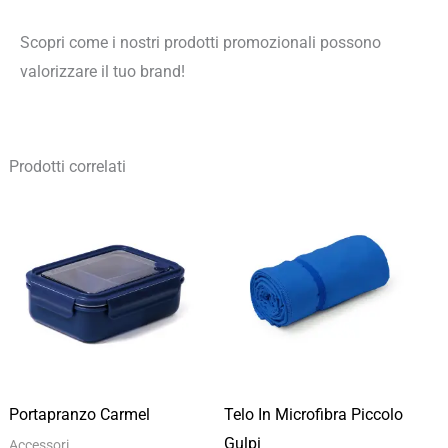
Scopri come i nostri prodotti promozionali possono
valorizzare il tuo brand!
Prodotti correlati
Fascia
Fascia
di
di
prezzo:
prezzo:
da
da
5,78 €
3,80 €
a
a
8,26 €
5,43 €
Portapranzo Carmel
Telo In Microfibra Piccolo
Gulpi
Accessori