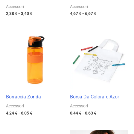
Accessori
Accessori
2,38
€
-
3,40
€
4,67
€
-
6,67
€
Fascia
Fascia
di
di
prezzo:
prezzo:
da
da
4,24 €
0,44 €
a
a
6,05 €
0,63 €
Borraccia Zonda
Borsa Da Colorare Azor
Accessori
Accessori
4,24
€
-
6,05
€
0,44
€
-
0,63
€
Fascia
Fascia