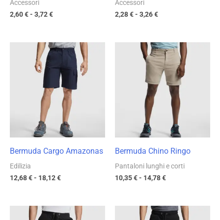
Accessori
Accessori
2,60
€
-
3,72
€
2,28
€
-
3,26
€
Fascia
Fascia
di
di
prezzo:
prezzo:
da
da
12,68 €
10,35 €
a
a
18,12 €
14,78 €
Bermuda Cargo Amazonas
Bermuda Chino Ringo
Edilizia
Pantaloni lunghi e corti
12,68
€
-
18,12
€
10,35
€
-
14,78
€
Fascia
Fascia
di
di