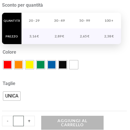
Borraccia
Sconto per quantità
Takel
quantità
20 - 29
30 - 49
50 - 99
100 +
QUANTITÀ
3,16
€
2,89
€
2,65
€
2,38
€
PREZZO
Colore
Taglie
UNICA
AGGIUNGI AL
-
+
CARRELLO