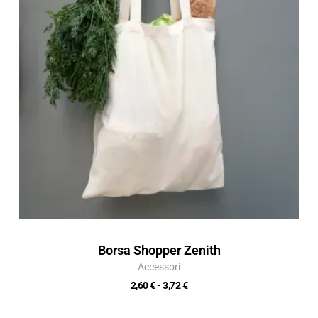
2,60 €
a
3,72 €
Borsa Shopper Zenith
Accessori
2,60
€
-
3,72
€