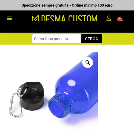
Vai
Spedizione sempre gratuita - Ordine minimo 100 euro
al
0
Carrell
contenuto
PROMOZIONALE
CERCA
WORKWEAR
COME ORDINARE
PREVENTIVI
CHI SIAMO
BLOG
CONTATTI