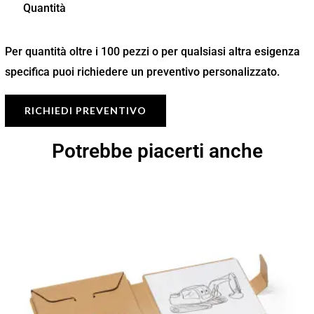
Quantità
Per quantità oltre i 100 pezzi o per qualsiasi altra esigenza
specifica puoi richiedere un preventivo personalizzato.
RICHIEDI PREVENTIVO
Potrebbe piacerti anche
Fascia
di
prezzo:
da
2,17 €
a
3,10 €