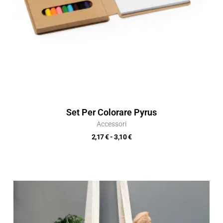
Set Per Colorare Pyrus
Accessori
2,17
€
-
3,10
€
Fascia
di
prezzo:
da