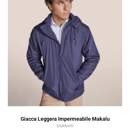
di
prezzo:
da
20,73 €
a
29,61 €
Giacca Leggera Impermeabile Makalu
Giubbotti