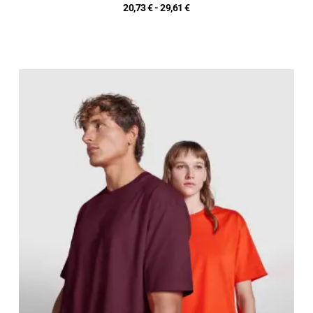
20,73
€
-
29,61
€
Fascia
di
prezzo:
da
9,12 €
a
13,03 €