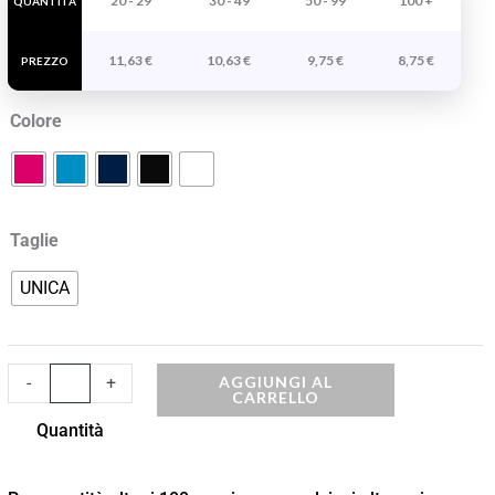
20 - 29
30 - 49
50 - 99
100 +
QUANTITÀ
quantità
11,63
€
10,63
€
9,75
€
8,75
€
PREZZO
Colore
Taglie
UNICA
AGGIUNGI AL
-
+
CARRELLO
Quantità