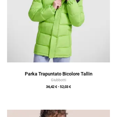
Parka Trapuntato Bicolore Tallin
Giubbotti
36,42
€
-
52,03
€
Fascia