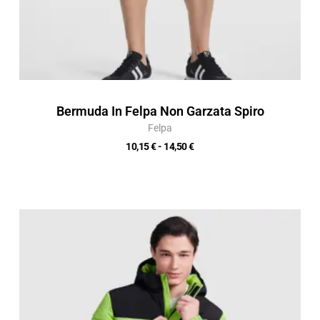
Bermuda In Felpa Non Garzata Spiro
Felpa
10,15
€
-
14,50
€
Fascia
di
prezzo:
da
36,42 €
a
52,03 €