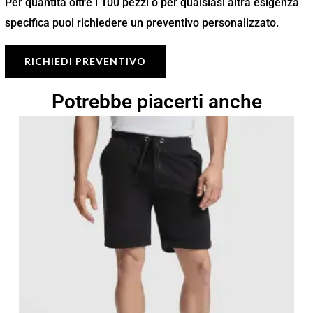
Per quantità oltre i 100 pezzi o per qualsiasi altra esigenza
specifica puoi richiedere un preventivo personalizzato.
RICHIEDI PREVENTIVO
Potrebbe piacerti anche
Fascia
di
prezzo:
da
10,15 €
a
14,50 €