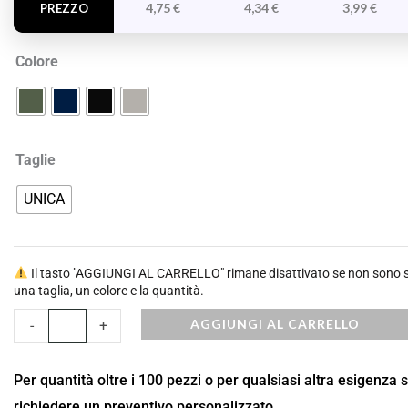
4,75
€
4,34
€
3,99
€
PREZZO
Colore
Taglie
UNICA
Il tasto "AGGIUNGI AL CARRELLO" rimane disattivato se non sono st
una taglia, un colore e la quantità.
AGGIUNGI AL CARRELLO
-
+
Per quantità oltre i 100 pezzi o per qualsiasi altra esigenza 
richiedere un preventivo personalizzato.