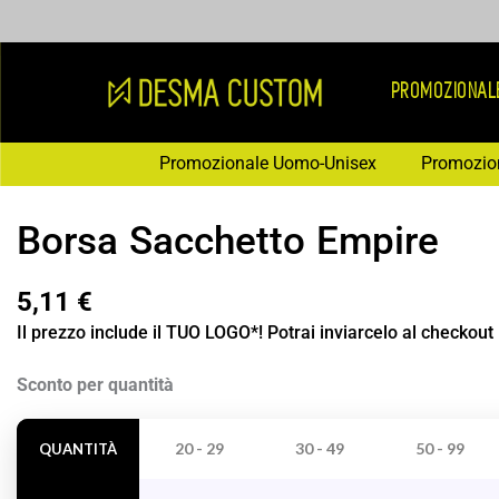
Vai
al
contenuto
PROMOZIONAL
Promozionale Uomo-Unisex
Promozio
Borsa Sacchetto Empire
5,11
€
Il prezzo include il TUO LOGO*! Potrai inviarcelo al checkout
Borsa
Sconto per quantità
Sacchetto
Empire
20 - 29
30 - 49
50 - 99
QUANTITÀ
quantità