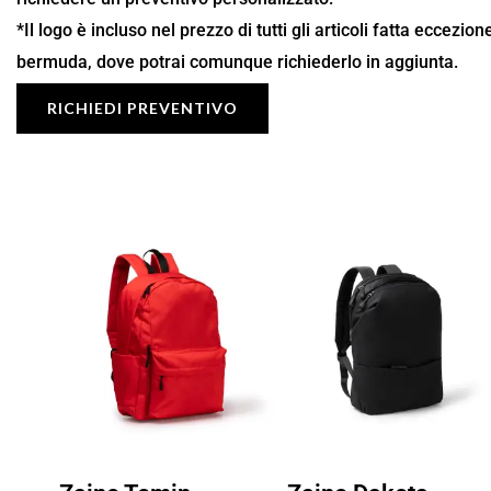
*Il logo è incluso nel prezzo di tutti gli articoli fatta eccezio
bermuda, dove potrai comunque richiederlo in aggiunta.
RICHIEDI PREVENTIVO
Fascia
Fascia
di
di
prezzo:
prezzo:
da
da
10,07 €
16,25 €
a
a
14,38 €
23,21 €