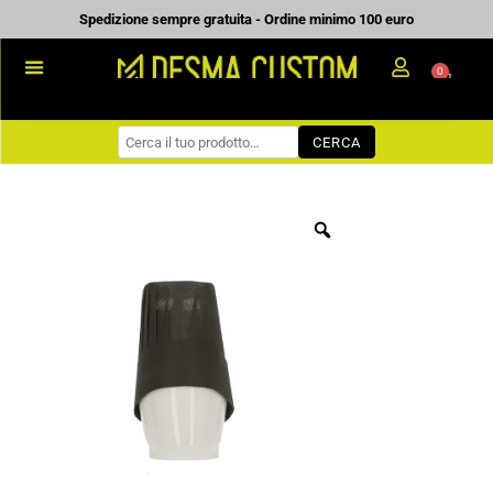
Vai
Spedizione sempre gratuita - Ordine minimo 100 euro
al
0
Carrell
contenuto
PROMOZIONALE
CERCA
WORKWEAR
COME ORDINARE
PREVENTIVI
CHI SIAMO
BLOG
CONTATTI