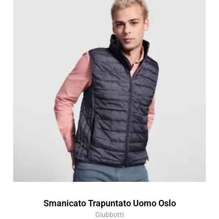
di
prezzo:
da
17,49 €
a
24,99 €
Smanicato Trapuntato Uomo Oslo
Giubbotti