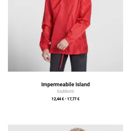
Impermeabile Island
Giubbotti
12,44
€
-
17,77
€
Fascia