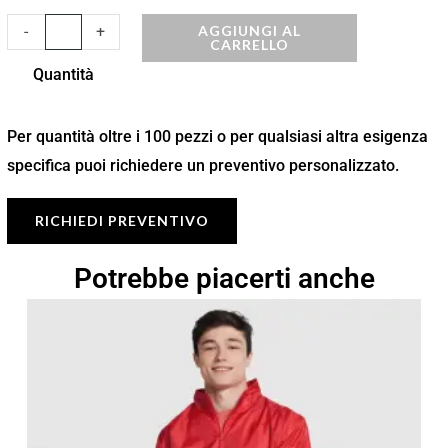
AGGIUNGI AL
-
+
CARRELLO
Quantità
Per quantità oltre i 100 pezzi o per qualsiasi altra esigenza
specifica puoi richiedere un preventivo personalizzato.
RICHIEDI PREVENTIVO
Potrebbe piacerti anche
Fascia
di
prezzo:
da
12,44 €
a
17,77 €