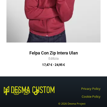
Felpa Con Zip Intera Ulan
Edilizia
17,47
€
-
24,95
€
Privacy Policy
F
I
W
T
Cookie Policy
a
n
h
i
© 2026 Desma Project