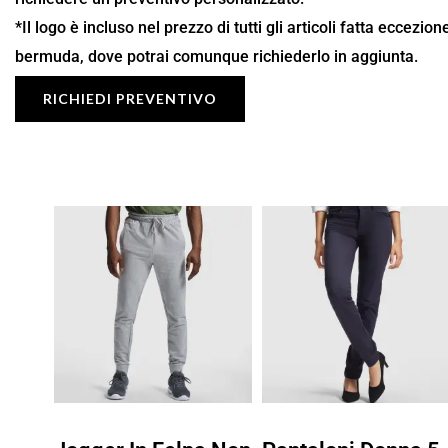
*Il logo è incluso nel prezzo di tutti gli articoli fatta eccezio
bermuda, dove potrai comunque richiederlo in aggiunta.
RICHIEDI PREVENTIVO
Fascia
Fascia
di
di
prezzo:
prezzo:
da
da
15,13 €
16,53 €
a
a
21,62 €
23,62 €