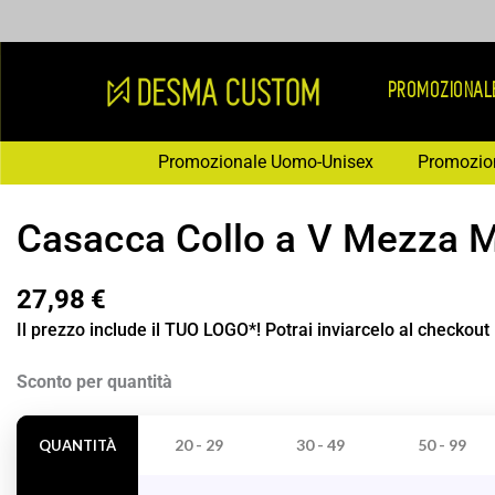
Vai
al
contenuto
PROMOZIONAL
Promozionale Uomo-Unisex
Promozio
Casacca Collo a V Mezza 
27,98
€
Il prezzo include il TUO LOGO*! Potrai inviarcelo al checkout
Casacca
Sconto per quantità
Collo
a
20 - 29
30 - 49
50 - 99
QUANTITÀ
V