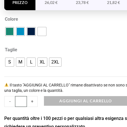
Mezza
26,02
€
23,78
€
21,82
€
PREZZO
Manica
quantità
Colore
Taglie
S
M
L
XL
2XL
Il tasto "AGGIUNGI AL CARRELLO" rimane disattivato se non sono st
una taglia, un colore e la quantità.
AGGIUNGI AL CARRELLO
-
+
Per quantità oltre i 100 pezzi o per qualsiasi altra esigenza 
richiedere un preventivo personalizzato.