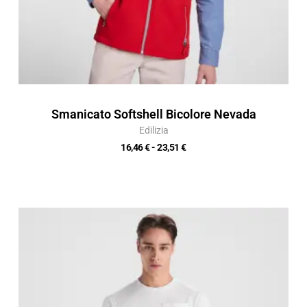
Smanicato Softshell Bicolore Nevada
Edilizia
16,46
€
-
23,51
€
Fascia
di
prezzo:
da
7,18 €
a
10,26 €