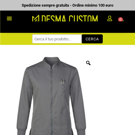
Vai
Spedizione sempre gratuita - Ordine minimo 100 euro
al
0
Carrell
contenuto
PROMOZIONALE
CERCA
WORKWEAR
COME ORDINARE
PREVENTIVI
CHI SIAMO
BLOG
CONTATTI