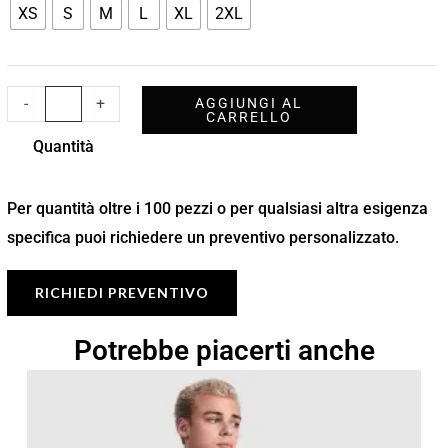
XS
S
M
L
XL
2XL
-
+
AGGIUNGI AL
CARRELLO
Quantità
Per quantità oltre i 100 pezzi o per qualsiasi altra esigenza
specifica puoi richiedere un preventivo personalizzato.
RICHIEDI PREVENTIVO
Potrebbe piacerti anche
Fascia
di
prezzo:
da