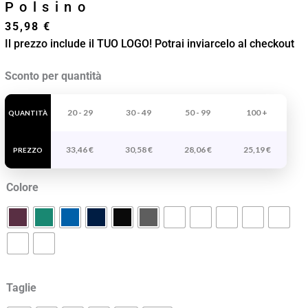
Polsino
35,98
€
Il prezzo include il TUO LOGO! Potrai inviarcelo al checkout
Casacca
Sconto per quantità
Samarcanda
Con
20 - 29
30 - 49
50 - 99
100 +
QUANTITÀ
Polsino
33,46
€
30,58
€
28,06
€
25,19
€
quantità
PREZZO
Colore
Taglie