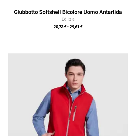
Giubbotto Softshell Bicolore Uomo Antartida
Edilizia
20,73
€
-
29,61
€
Fascia
di
prezzo:
da
16,46 €
a
23,51 €