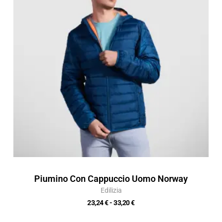
23,24 €
a
33,20 €
Piumino Con Cappuccio Uomo Norway
Edilizia
23,24
€
-
33,20
€