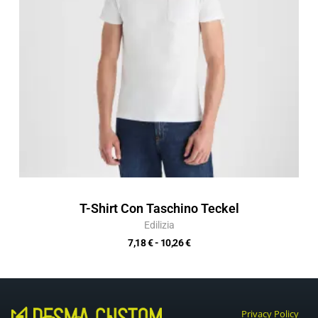
T-Shirt Con Taschino Teckel
Edilizia
7,18
€
-
10,26
€
Privacy Policy