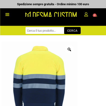
Vai
Spedizione sempre gratuita - Ordine minimo 100 euro
al
0
Carrell
contenuto
PROMOZIONALE
CERCA
WORKWEAR
COME ORDINARE
PREVENTIVI
CHI SIAMO
BLOG
CONTATTI