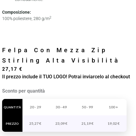
Composizione:
2
100% poliestere, 280 g/m
Felpa Con Mezza Zip
Stirling Alta Visibilità
27,17
€
Il prezzo include il TUO LOGO! Potrai inviarcelo al checkout
Felpa
Sconto per quantità
Con
Mezza
20 - 29
30 - 49
50 - 99
100 +
QUANTITÀ
Zip
25,27
€
23,09
€
21,19
€
19,02
€
Stirling
PREZZO
Alta