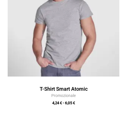
6,05 €
T-Shirt Smart Atomic
Promozionale
4,24
€
-
6,05
€