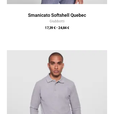
Smanicato Softshell Quebec
Giubbotti
17,39
€
-
24,84
€
Fascia
di
prezzo:
da
12,33 €
a
17,62 €