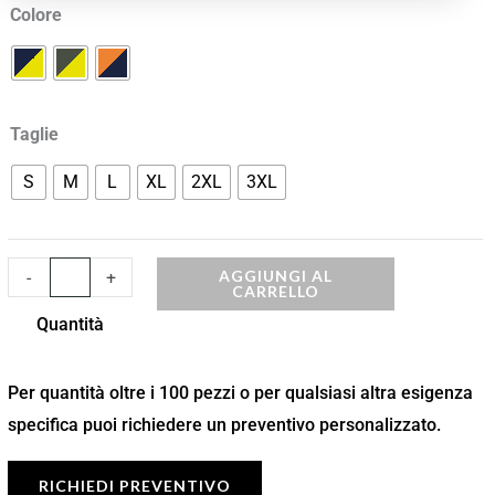
Colore
Visibilità
quantità
Taglie
S
M
L
XL
2XL
3XL
AGGIUNGI AL
-
+
CARRELLO
Quantità
Per quantità oltre i 100 pezzi o per qualsiasi altra esigenza
specifica puoi richiedere un preventivo personalizzato.
RICHIEDI PREVENTIVO