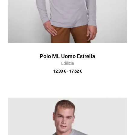
Polo ML Uomo Estrella
Edilizia
12,33
€
-
17,62
€
Fascia
di
prezzo:
da
4,24 €
a