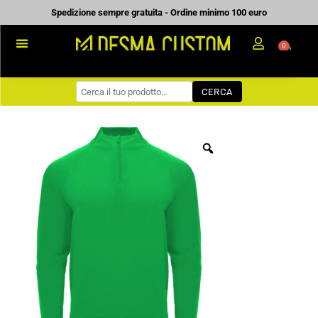
Vai
Spedizione sempre gratuita - Ordine minimo 100 euro
al
0
Carrell
contenuto
PROMOZIONALE
CERCA
WORKWEAR
COME ORDINARE
PREVENTIVI
CHI SIAMO
BLOG
CONTATTI