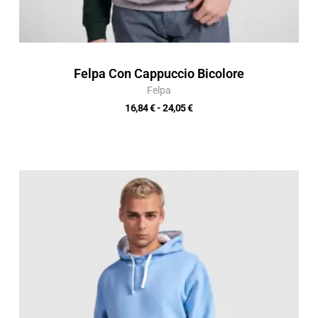
Felpa Con Cappuccio Bicolore
Felpa
16,84
€
-
24,05
€
Fascia
di
prezzo:
da
14,08 €
a
20,12 €