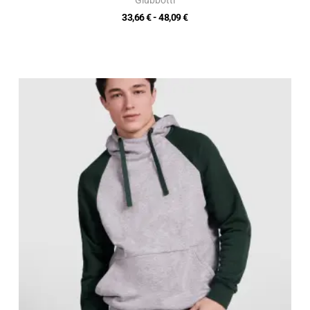
33,66
€
-
48,09
€
Fascia
di
prezzo:
da
16,84 €
a
24,05 €