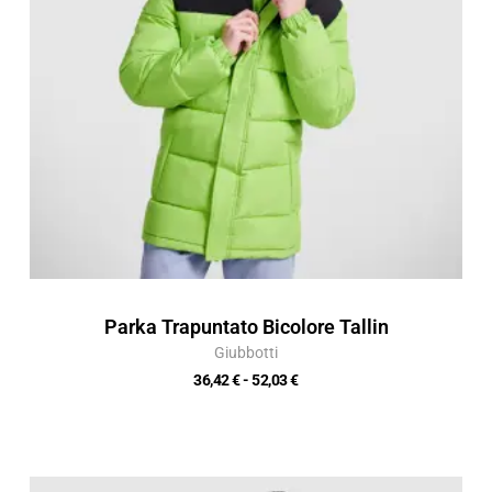
Parka Trapuntato Bicolore Tallin
Giubbotti
36,42
€
-
52,03
€
Fascia