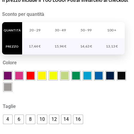
Il prezzo include il TUO LOGO! Potrai inviarcelo al checkout
Felpa
Sconto per quantità
Tecnica
Con
20 - 29
30 - 49
50 - 99
100 +
QUANTITÀ
Mezza
17,44
€
15,94
€
14,63
€
13,13
€
Zip
PREZZO
Bambino
Colore
Epiro
quantità
Taglie
4
6
8
10
12
14
16