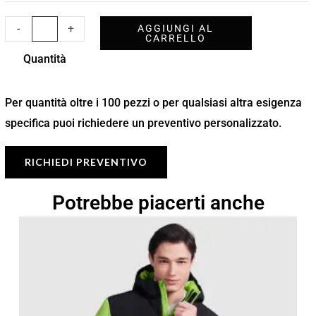
-
+
AGGIUNGI AL
CARRELLO
Quantità
Per quantità oltre i 100 pezzi o per qualsiasi altra esigenza
specifica puoi richiedere un preventivo personalizzato.
RICHIEDI PREVENTIVO
Potrebbe piacerti anche
Fascia
di
prezzo:
da
36,42 €
a
52,03 €