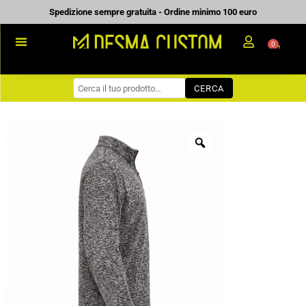
Vai
Spedizione sempre gratuita - Ordine minimo 100 euro
al
0
Carrell
contenuto
PROMOZIONALE
CERCA
WORKWEAR
COME ORDINARE
PREVENTIVI
CHI SIAMO
BLOG
CONTATTI