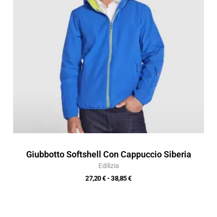
38,85 €
Giubbotto Softshell Con Cappuccio Siberia
Edilizia
27,20
€
-
38,85
€