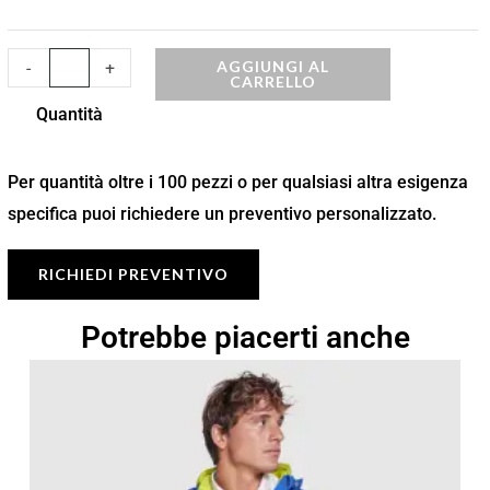
AGGIUNGI AL
-
+
CARRELLO
Quantità
Per quantità oltre i 100 pezzi o per qualsiasi altra esigenza
specifica puoi richiedere un preventivo personalizzato.
RICHIEDI PREVENTIVO
Potrebbe piacerti anche
Fascia
di
prezzo:
da
27,20 €
a