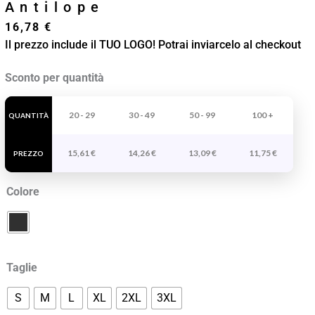
Antilope
16,78
€
Il prezzo include il TUO LOGO! Potrai inviarcelo al checkout
Felpa
Sconto per quantità
Tecnica
E
20 - 29
30 - 49
50 - 99
100 +
QUANTITÀ
Termica
15,61
€
14,26
€
13,09
€
11,75
€
Antilope
PREZZO
quantità
Colore
Taglie
S
M
L
XL
2XL
3XL