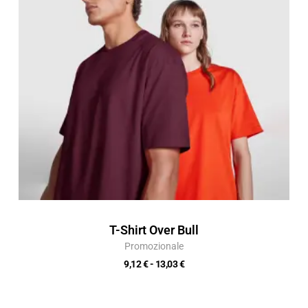
a
13,03 €
T-Shirt Over Bull
Promozionale
9,12
€
-
13,03
€