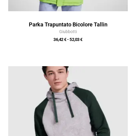
Parka Trapuntato Bicolore Tallin
Giubbotti
36,42
€
-
52,03
€
Fascia
di
prezzo:
da
16,84 €
a
24,05 €