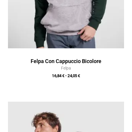
Felpa Con Cappuccio Bicolore
Felpa
16,84
€
-
24,05
€
Fascia
di
prezzo:
da
9,12 €