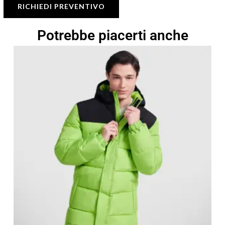
RICHIEDI PREVENTIVO
Potrebbe piacerti anche
Fascia
di
prezzo:
da
36,42 €
a
52,03 €