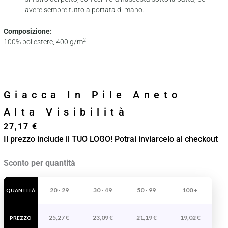
avere sempre tutto a portata di mano.
Composizione:
2
100% poliestere, 400 g/m
Giacca In Pile Aneto
Alta Visibilità
27,17
€
Il prezzo include il TUO LOGO! Potrai inviarcelo al checkout
Giacca
Sconto per quantità
In
Pile
20 - 29
30 - 49
50 - 99
100 +
QUANTITÀ
Aneto
25,27
€
23,09
€
21,19
€
19,02
€
Alta
PREZZO