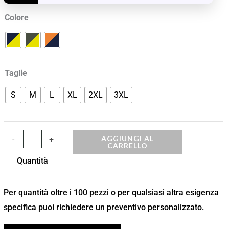
Visibilità
Colore
quantità
Taglie
S
M
L
XL
2XL
3XL
AGGIUNGI AL
-
+
CARRELLO
Quantità
Per quantità oltre i 100 pezzi o per qualsiasi altra esigenza
specifica puoi richiedere un preventivo personalizzato.