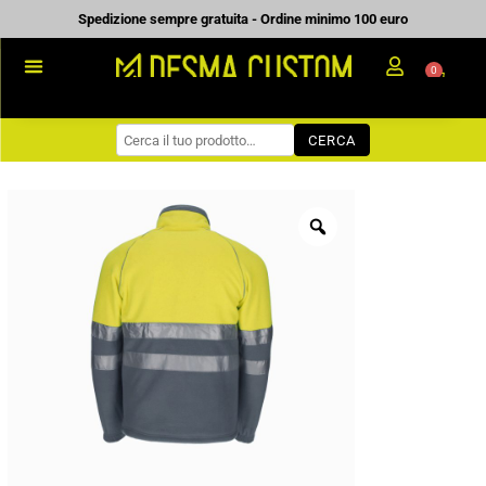
Vai
Spedizione sempre gratuita - Ordine minimo 100 euro
al
0
Carrell
contenuto
PROMOZIONALE
CERCA
WORKWEAR
COME ORDINARE
PREVENTIVI
CHI SIAMO
BLOG
CONTATTI