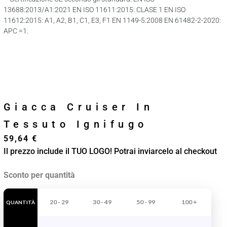
13688:2013/A1:2021 EN ISO 11611:2015: CLASE 1 EN ISO
11612:2015: A1, A2, B1, C1, E3, F1 EN 1149-5:2008 EN 61482-2-2020:
APC =1.
Giacca Cruiser In
Tessuto Ignifugo
59,64
€
Il prezzo include il TUO LOGO! Potrai inviarcelo al checkout
Giacca
Sconto per quantità
Cruiser
In
20 - 29
30 - 49
50 - 99
100 +
QUANTITÀ
Tessuto