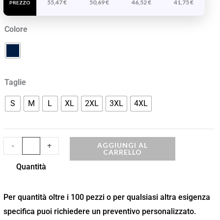
55,47
€
50,69
€
46,52
€
41,75
€
Ignifugo
PREZZO
quantità
Colore
Taglie
S
M
L
XL
2XL
3XL
4XL
AGGIUNGI AL
-
+
CARRELLO
Quantità
Per quantità oltre i 100 pezzi o per qualsiasi altra esigenza
specifica puoi richiedere un preventivo personalizzato.