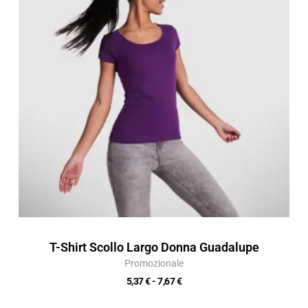
5,37 €
a
7,67 €
T-Shirt Scollo Largo Donna Guadalupe
Promozionale
5,37
€
-
7,67
€