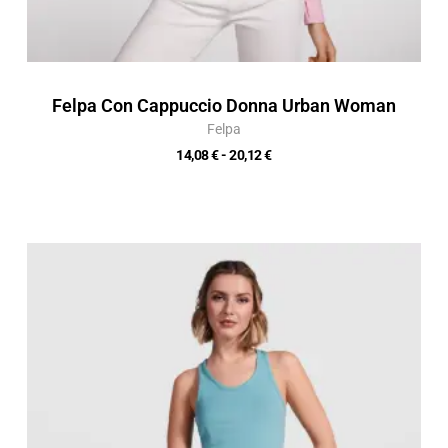
Felpa Con Cappuccio Donna Urban Woman
Felpa
14,08
€
-
20,12
€
Fascia
di
prezzo:
da
5,82 €
a
8,32 €