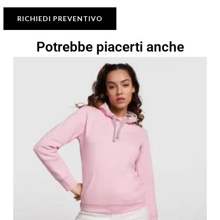
RICHIEDI PREVENTIVO
Potrebbe piacerti anche
Fascia
di
prezzo:
da
14,08 €
a
20,12 €