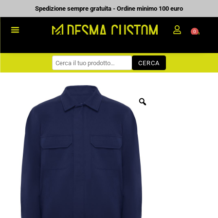
Vai
Spedizione sempre gratuita - Ordine minimo 100 euro
al
0
Carrell
contenuto
PROMOZIONALE
CERCA
WORKWEAR
COME ORDINARE
PREVENTIVI
CHI SIAMO
BLOG
CONTATTI