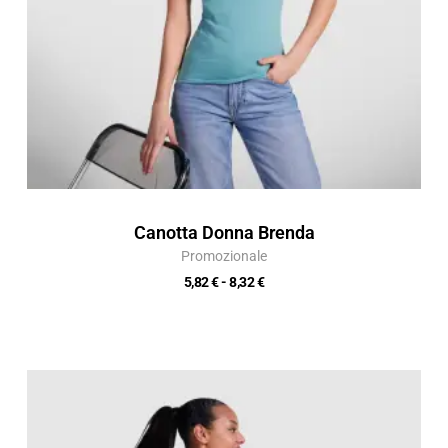
Canotta Donna Brenda
Promozionale
5,82
€
-
8,32
€
Fascia
di
prezzo:
da