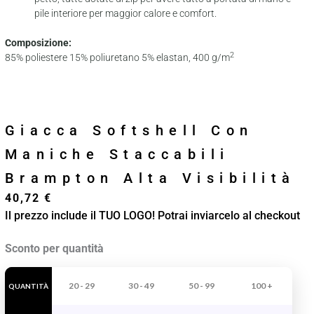
pile interiore per maggior calore e comfort.
Composizione:
2
85% poliestere 15% poliuretano 5% elastan, 400 g/m
Giacca Softshell Con
Maniche Staccabili
Brampton Alta Visibilità
40,72
€
Il prezzo include il TUO LOGO! Potrai inviarcelo al checkout
Giacca
Sconto per quantità
Softshell
Con
20 - 29
30 - 49
50 - 99
100 +
QUANTITÀ
Maniche