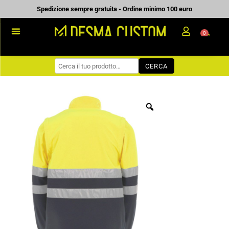
Vai
Spedizione sempre gratuita - Ordine minimo 100 euro
al
0
Carrell
contenuto
PROMOZIONALE
CERCA
WORKWEAR
COME ORDINARE
PREVENTIVI
CHI SIAMO
BLOG
CONTATTI