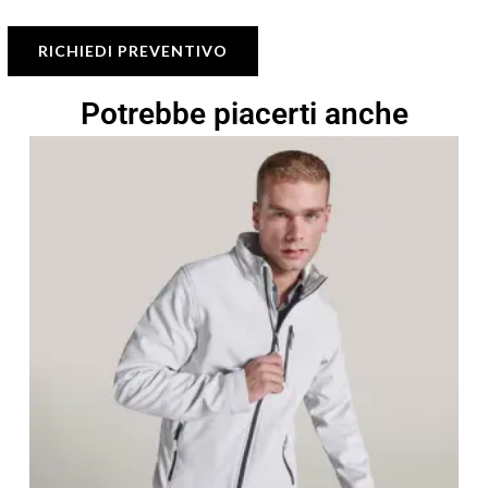
RICHIEDI PREVENTIVO
Potrebbe piacerti anche
Fascia
di
prezzo:
da
20,73 €
a
29,61 €