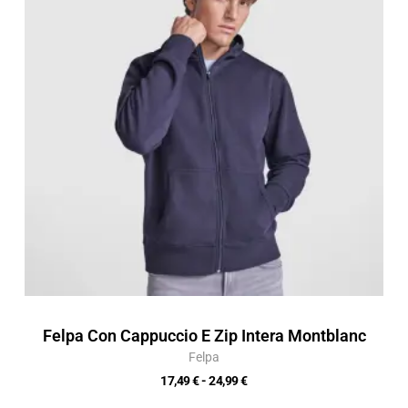
da
17,49 €
a
24,99 €
Felpa Con Cappuccio E Zip Intera Montblanc
Felpa
17,49
€
-
24,99
€