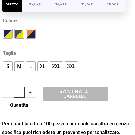
37,87
€
34,61
€
31,76
€
28,50
€
Staccabili
PREZZO
Brampton
Colore
Alta
Visibilità
quantità
Taglie
S
M
L
XL
2XL
3XL
AGGIUNGI AL
-
+
CARRELLO
Quantità
Per quantità oltre i 100 pezzi o per qualsiasi altra esigenza
specifica puoi richiedere un preventivo personalizzato.