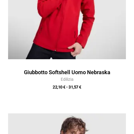
Giubbotto Softshell Uomo Nebraska
Edilizia
22,10
€
-
31,57
€
Fascia
di
prezzo: