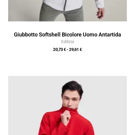
Giubbotto Softshell Bicolore Uomo Antartida
Edilizia
20,73
€
-
29,61
€
Fascia
di
prezzo:
da
22,10 €
a
31,57 €