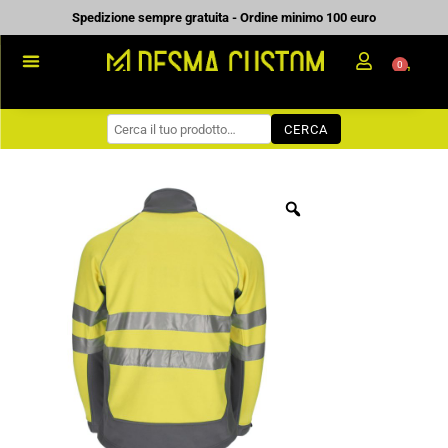
Vai
Spedizione sempre gratuita - Ordine minimo 100 euro
al
0
Carrell
contenuto
PROMOZIONALE
CERCA
WORKWEAR
COME ORDINARE
PREVENTIVI
CHI SIAMO
BLOG
CONTATTI