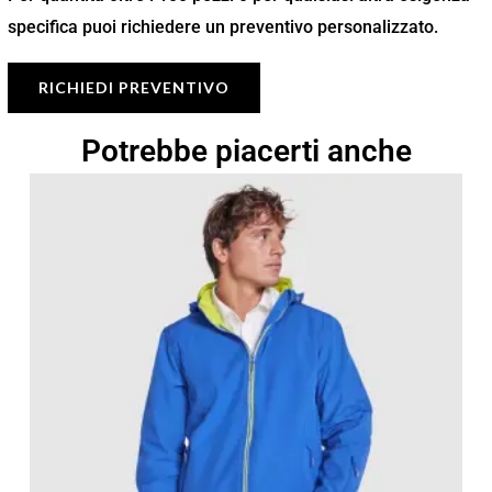
specifica puoi richiedere un preventivo personalizzato.
RICHIEDI PREVENTIVO
Potrebbe piacerti anche
Fascia
di
prezzo:
da
27,20 €
a
38,85 €