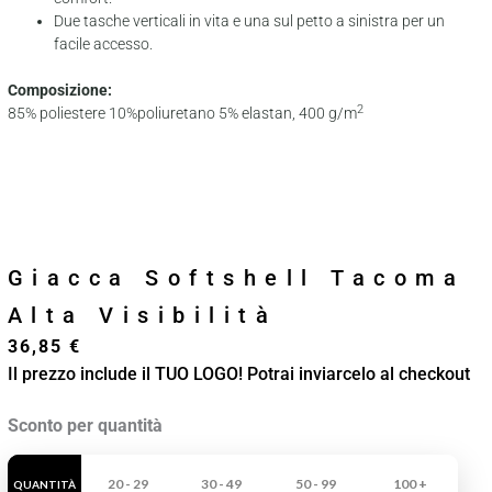
Due tasche verticali in vita e una sul petto a sinistra per un
facile accesso.
Composizione:
2
85% poliestere 10%poliuretano 5% elastan, 400 g/m
Giacca Softshell Tacoma
Alta Visibilità
36,85
€
Il prezzo include il TUO LOGO! Potrai inviarcelo al checkout
Giacca
Sconto per quantità
Softshell
Tacoma
20 - 29
30 - 49
50 - 99
100 +
QUANTITÀ