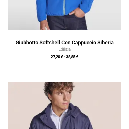
Giubbotto Softshell Con Cappuccio Siberia
Edilizia
27,20
€
-
38,85
€
Fascia
di
prezzo:
da
20,73 €
a
29,61 €