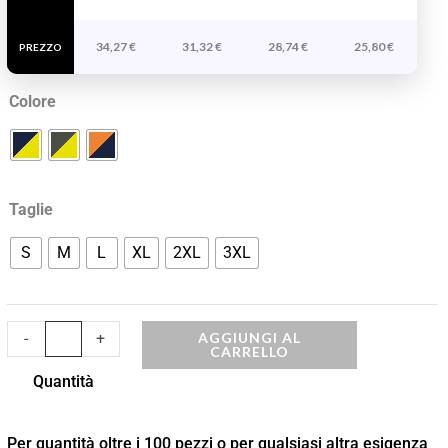
Alta
34,27
€
31,32
€
28,74
€
25,80
€
Visibilità
PREZZO
quantità
Colore
Taglie
S
M
L
XL
2XL
3XL
AGGIUNGI AL
-
+
CARRELLO
Quantità
Per quantità oltre i 100 pezzi o per qualsiasi altra esigenza