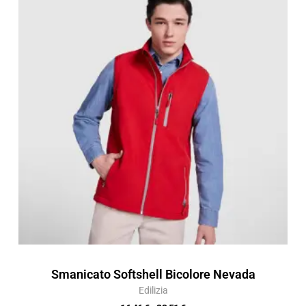
prezzo:
da
16,46 €
a
23,51 €
Smanicato Softshell Bicolore Nevada
Edilizia