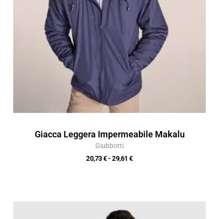
Giacca Leggera Impermeabile Makalu
Giubbotti
20,73
€
-
29,61
€
Fascia
di