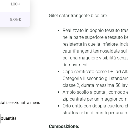
100 +
Gilet catarifrangente bicolore.
8,05
€
Realizzato in doppio tessuto tras
nella parte superiore e tessuto k
resistente in quella inferiore, in
catarifrangenti termosaldate sul
per una maggiore visibilità senza
di movimento.
Capo certificato come DPI ad Alta
Categoria II secondo gli standa
classe 2, durata massima 50 lav
Ampio scollo a punta , comodo e
zip centrale per un maggior comf
ati selezionati almeno
Orlo dritto con doppia cucitura c
struttura e bordi rifiniti per una m
Quantità
Composizione: