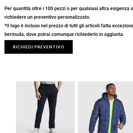
Per quantità oltre i 100 pezzi o per qualsiasi altra esigenza 
richiedere un preventivo personalizzato.
*Il logo è incluso nel prezzo di tutti gli articoli fatta eccezio
bermuda, dove potrai comunque richiederlo in aggiunta.
RICHIEDI PREVENTIVO
Fascia
Fascia
di
di
prezzo:
prezzo:
da
da
14,29 €
33,66 €
a
a
20,42 €
48,09 €