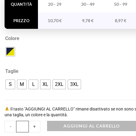
Shell
20 - 29
30 - 49
50 - 99
QUANTITÀ
Alta
Visibilità
10,70
€
9,78
€
8,97
€
PREZZO
quantità
Colore
Taglie
S
M
L
XL
2XL
3XL
Il tasto "AGGIUNGI AL CARRELLO" rimane disattivato se non sono st
una taglia, un colore e la quantità.
AGGIUNGI AL CARRELLO
-
+