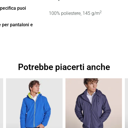
specifica puoi
2
100% poliestere, 145
g/m
ne per pantaloni e
Potrebbe piacerti anche
Fascia
Fascia
di
di
prezzo:
prezzo:
da
da
27,20 €
20,73 €
a
a
38,85 €
29,61 €