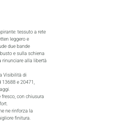
pirante: tessuto a rete
etten leggero e
clude due bande
 busto e sulla schiena
 rinunciare alla libertà
 Visibilità di
rd 13688 e 20471,
aggi.
 fresco, con chiusura
ort.
he ne rinforza la
igliore finitura.