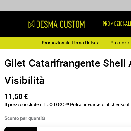
Vai
al
contenuto
PROMOZIONAL
Promozionale Uomo-Unisex
Promozio
Gilet Catarifrangente Shell 
Visibilità
11,50
€
Il prezzo include il TUO LOGO*! Potrai inviarcelo al checkout
Gilet
Sconto per quantità
Catarifrangente