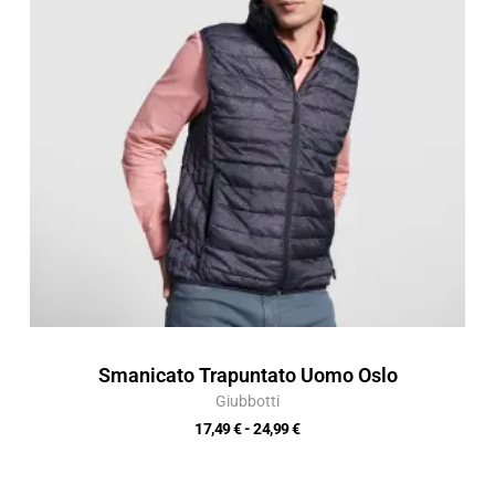
a
24,99 €
Smanicato Trapuntato Uomo Oslo
Giubbotti
17,49
€
-
24,99
€