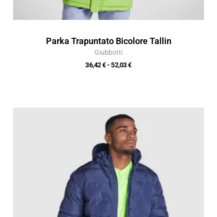
Parka Trapuntato Bicolore Tallin
Giubbotti
36,42
€
-
52,03
€
Fascia
di
prezzo:
da
33,66 €
a
48,09 €