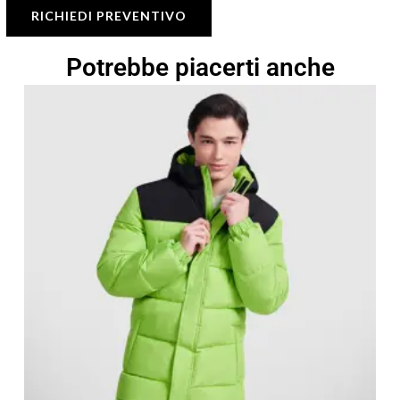
RICHIEDI PREVENTIVO
Potrebbe piacerti anche
Fascia
di
prezzo:
da
36,42 €
a
52,03 €