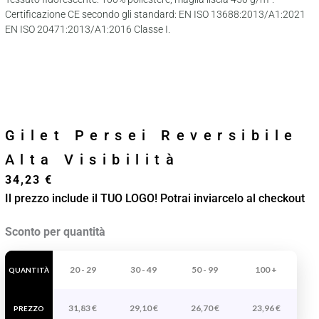
Certificazione CE secondo gli standard: EN ISO 13688:2013/A1:2021
EN ISO 20471:2013/A1:2016 Classe I.
Gilet Persei Reversibile
Alta Visibilità
34,23
€
Il prezzo include il TUO LOGO! Potrai inviarcelo al checkout
Gilet
Sconto per quantità
Persei
Reversibile
20 - 29
30 - 49
50 - 99
100 +
QUANTITÀ
Alta
31,83
€
29,10
€
26,70
€
23,96
€
Visibilità
PREZZO