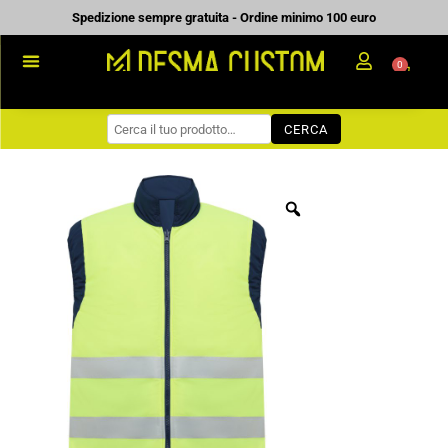
Vai
Spedizione sempre gratuita - Ordine minimo 100 euro
al
0
Carrell
contenuto
PROMOZIONALE
CERCA
WORKWEAR
COME ORDINARE
PREVENTIVI
CHI SIAMO
BLOG
CONTATTI