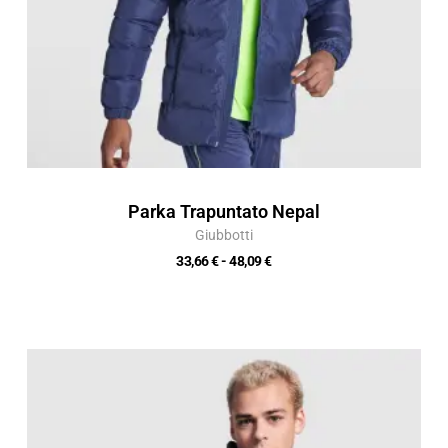
Parka Trapuntato Nepal
Giubbotti
33,66
€
-
48,09
€
Fascia
di
prezzo:
da
17,49 €