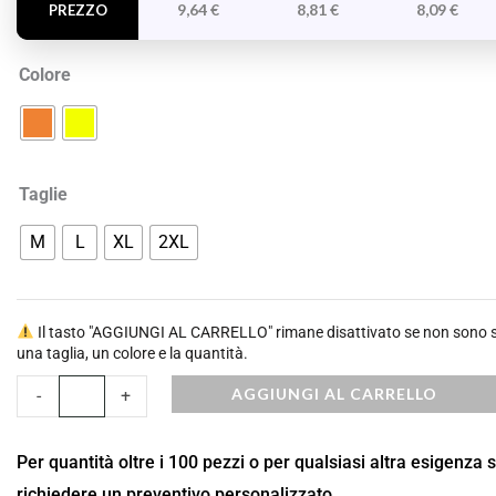
quantità
9,64
€
8,81
€
8,09
€
PREZZO
Colore
Taglie
M
L
XL
2XL
Il tasto "AGGIUNGI AL CARRELLO" rimane disattivato se non sono st
una taglia, un colore e la quantità.
AGGIUNGI AL CARRELLO
-
+
Per quantità oltre i 100 pezzi o per qualsiasi altra esigenza 
richiedere un preventivo personalizzato.