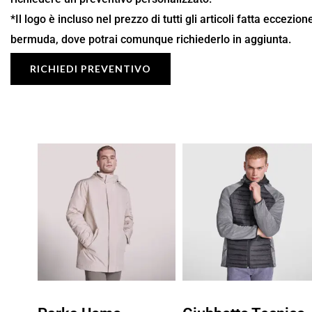
*Il logo è incluso nel prezzo di tutti gli articoli fatta eccezio
bermuda, dove potrai comunque richiederlo in aggiunta.
RICHIEDI PREVENTIVO
Fascia
Fascia
di
di
prezzo:
prezzo:
da
da
26,87 €
22,27 €
a
a
38,39 €
31,81 €