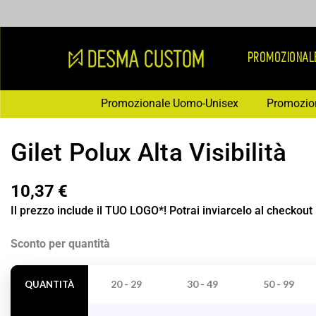
Vai
al
contenuto
PROMOZIONAL
Promozionale Uomo-Unisex
Promozio
Gilet Polux Alta Visibilità
10,37
€
Il prezzo include il TUO LOGO*! Potrai inviarcelo al checkout
Gilet
Sconto per quantità
Polux
Alta
20 - 29
30 - 49
50 - 99
QUANTITÀ
Visibilità