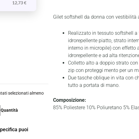
12,73
€
Gilet softshell da donna con vestibilità 
Realizzato in tessuto softshell a t
idrorepellente piatto, strato inte
interno in micropile) con effetto 
idrorepellente e ad alta ritenzion
Colletto alto a doppio strato con
zip con proteggi mento per un m
Due tasche oblique in vita con c
tutto a portata di mano.
ati selezionati almeno
Composizione:
85% Poliestere 10% Poliuretano 5% Ela
Quantità
specifica puoi