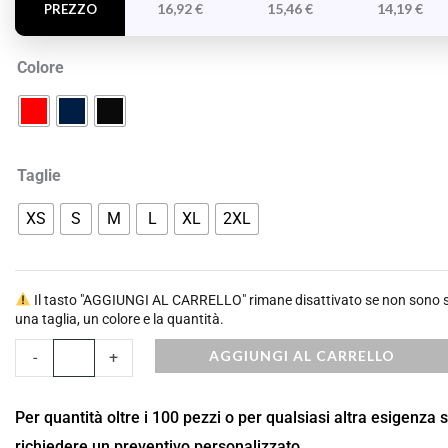
16,92
€
15,46
€
14,19
€
PREZZO
Colore
Taglie
XS
S
M
L
XL
2XL
Il tasto "AGGIUNGI AL CARRELLO" rimane disattivato se non sono st
una taglia, un colore e la quantità.
AGGIUNGI AL CARRELLO
-
+
Per quantità oltre i 100 pezzi o per qualsiasi altra esigenza 
richiedere un preventivo personalizzato.