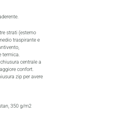
aderente.
re strati (esterno
rmedio traspirante e
antivento,
e termica.
 chiusura centrale a
aggiore confort.
hiusura zip per avere
stan, 350 g/m2