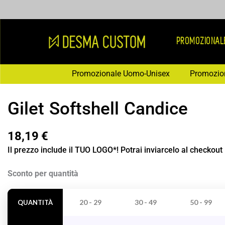
Vai
al
contenuto
PROMOZIONAL
Promozionale Uomo-Unisex
Promozio
Gilet Softshell Candice
18,19
€
Il prezzo include il TUO LOGO*! Potrai inviarcelo al checkout
Gilet
Sconto per quantità
Softshell
Candice
20 - 29
30 - 49
50 - 99
QUANTITÀ
quantità