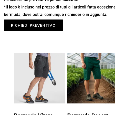
*Il logo è incluso nel prezzo di tutti gli articoli fatta eccezio
bermuda, dove potrai comunque richiederlo in aggiunta.
RICHIEDI PREVENTIVO
Fascia
Fascia
di
di
prezzo:
prezzo:
da
da
16,09 €
8,50 €
a
a
22,99 €
12,14 €