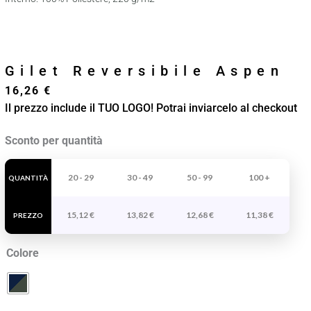
Gilet Reversibile Aspen
16,26
€
Il prezzo include il TUO LOGO! Potrai inviarcelo al checkout
Gilet
Sconto per quantità
Reversibile
Aspen
20 - 29
30 - 49
50 - 99
100 +
QUANTITÀ
quantità
15,12
€
13,82
€
12,68
€
11,38
€
PREZZO
Colore