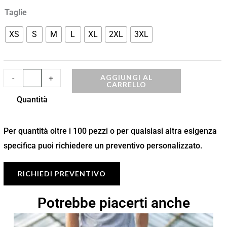
Taglie
XS
S
M
L
XL
2XL
3XL
AGGIUNGI AL
-
+
CARRELLO
Quantità
Per quantità oltre i 100 pezzi o per qualsiasi altra esigenza
specifica puoi richiedere un preventivo personalizzato.
RICHIEDI PREVENTIVO
Potrebbe piacerti anche
Fascia