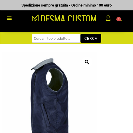
Vai
Spedizione sempre gratuita - Ordine minimo 100 euro
al
0
Carrell
contenuto
PROMOZIONALE
CERCA
WORKWEAR
COME ORDINARE
PREVENTIVI
CHI SIAMO
BLOG
CONTATTI