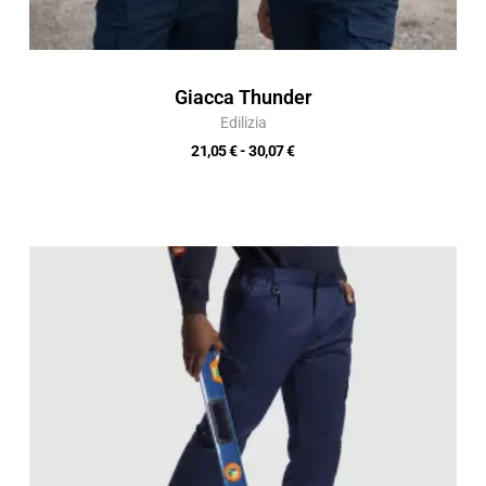
Giacca Thunder
Edilizia
21,05
€
-
30,07
€
Fascia
di
prezzo:
da
14,80 €
a
21,14 €