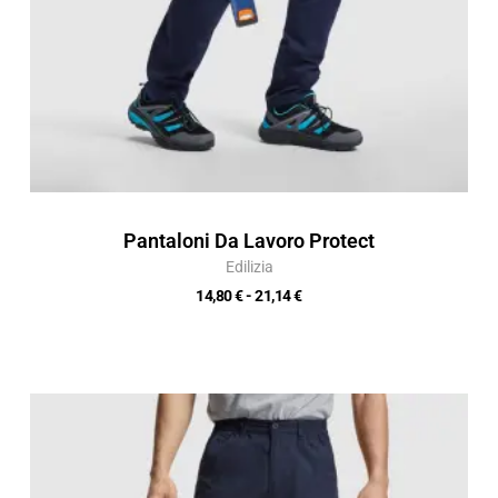
Pantaloni Da Lavoro Protect
Edilizia
14,80
€
-
21,14
€
Fascia
di
prezzo:
da
12,68 €