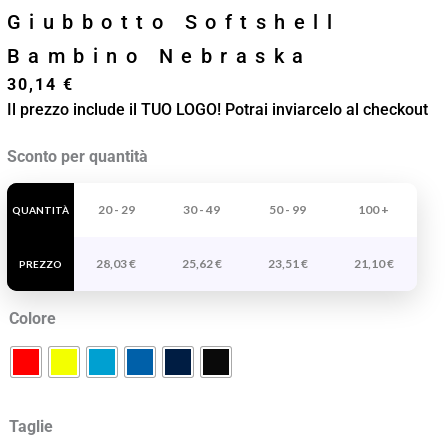
Giubbotto Softshell
Bambino Nebraska
30,14
€
Il prezzo include il TUO LOGO! Potrai inviarcelo al checkout
Giubbotto
Sconto per quantità
Softshell
Bambino
20 - 29
30 - 49
50 - 99
100 +
QUANTITÀ
Nebraska
28,03
€
25,62
€
23,51
€
21,10
€
quantità
PREZZO
Colore
Taglie