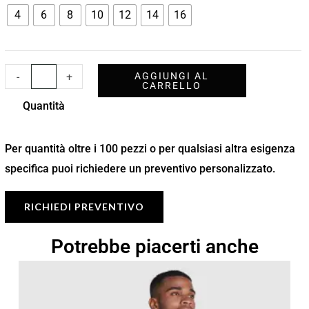
4
6
8
10
12
14
16
-
+
AGGIUNGI AL
CARRELLO
Quantità
Per quantità oltre i 100 pezzi o per qualsiasi altra esigenza
specifica puoi richiedere un preventivo personalizzato.
RICHIEDI PREVENTIVO
Potrebbe piacerti anche
Fascia
di
prezzo: