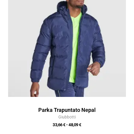
da
33,66 €
a
48,09 €
Parka Trapuntato Nepal
Giubbotti
33,66
€
-
48,09
€