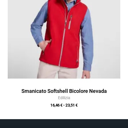
23,51 €
Smanicato Softshell Bicolore Nevada
Edilizia
16,46
€
-
23,51
€