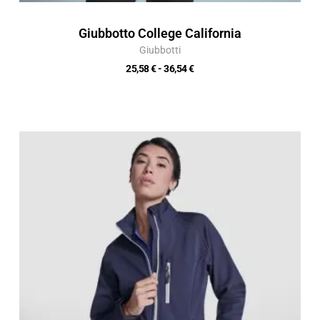
Giubbotto College California
Giubbotti
25,58
€
-
36,54
€
Fascia
di
prezzo:
da
20,73 €
a
29,61 €