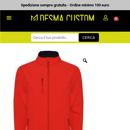
Vai
Spedizione sempre gratuita - Ordine minimo 100 euro
al
0
Carrell
contenuto
PROMOZIONALE
CERCA
WORKWEAR
COME ORDINARE
PREVENTIVI
CHI SIAMO
BLOG
CONTATTI