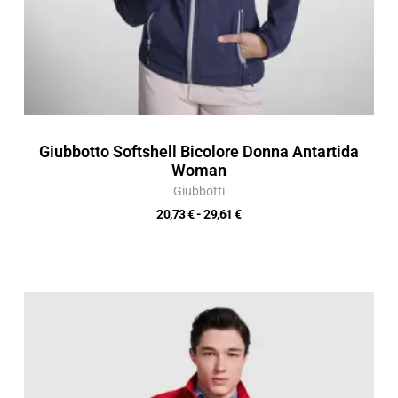
Giubbotto Softshell Bicolore Donna Antartida
Woman
Giubbotti
20,73
€
-
29,61
€
Fascia
di
prezzo:
da
16,46 €
a