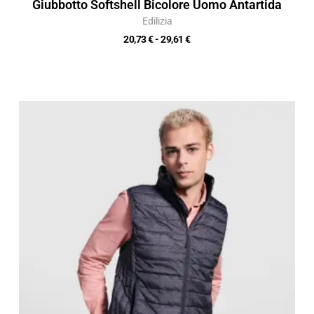
Giubbotto Softshell Bicolore Uomo Antartida
Edilizia
20,73
€
-
29,61
€
Fascia
di
prezzo:
da
17,49 €
a
24,99 €