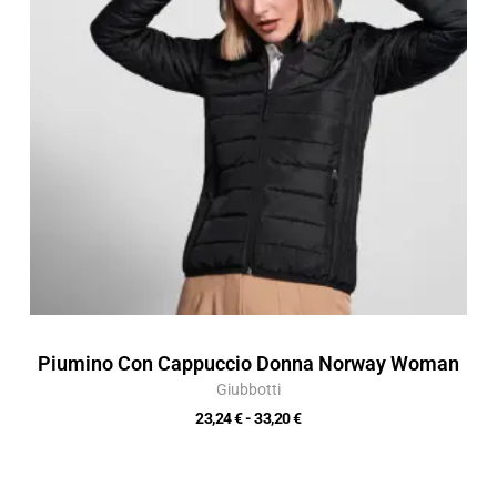
a
33,20 €
Piumino Con Cappuccio Donna Norway Woman
Giubbotti
23,24
€
-
33,20
€