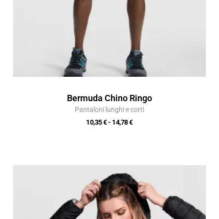
Bermuda Chino Ringo
Pantaloni lunghi e corti
10,35
€
-
14,78
€
Fascia
di
prezzo:
da
23,24 €