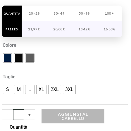
Hilux
Woman
20 - 29
30 - 49
50 - 99
100 +
QUANTITÀ
quantità
21,97
€
20,08
€
18,42
€
16,53
€
PREZZO
Colore
Taglie
S
M
L
XL
2XL
3XL
AGGIUNGI AL
-
+
CARRELLO
Quantità