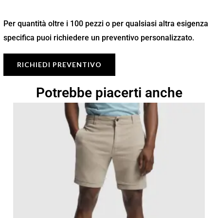
Per quantità oltre i 100 pezzi o per qualsiasi altra esigenza
specifica puoi richiedere un preventivo personalizzato.
RICHIEDI PREVENTIVO
Potrebbe piacerti anche
Fascia
di
prezzo:
da
10,35 €
a
14,78 €