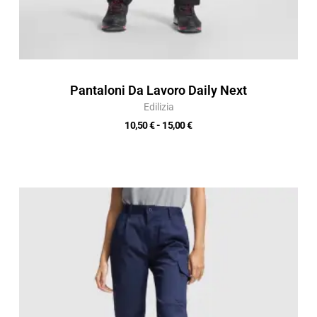
Pantaloni Da Lavoro Daily Next
Edilizia
10,50
€
-
15,00
€
Fascia
di
prezzo:
da
11,75 €
a
16,79 €