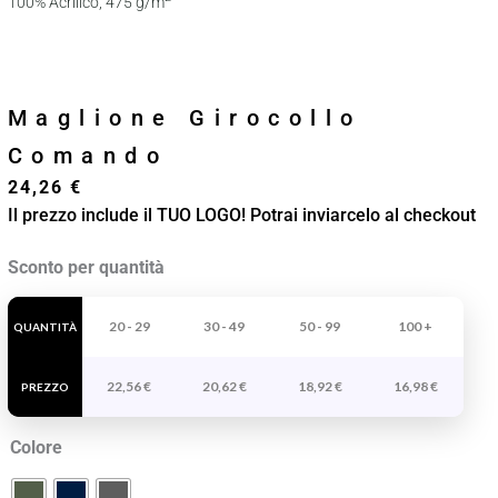
100% Acrilico, 475 g/m
Maglione Girocollo
Comando
24,26
€
Il prezzo include il TUO LOGO! Potrai inviarcelo al checkout
Maglione
Sconto per quantità
Girocollo
Comando
20 - 29
30 - 49
50 - 99
100 +
QUANTITÀ
quantità
22,56
€
20,62
€
18,92
€
16,98
€
PREZZO
Colore