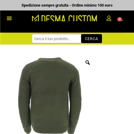
Vai
Spedizione sempre gratuita - Ordine minimo 100 euro
al
0
Carrell
contenuto
PROMOZIONALE
CERCA
WORKWEAR
COME ORDINARE
PREVENTIVI
CHI SIAMO
BLOG
CONTATTI