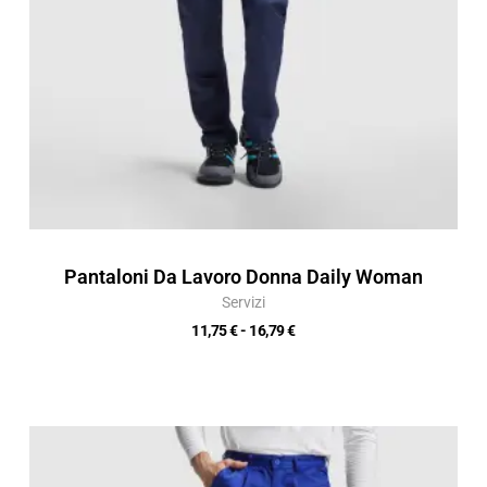
Pantaloni Da Lavoro Donna Daily Woman
Servizi
11,75
€
-
16,79
€
Fascia
di
prezzo: