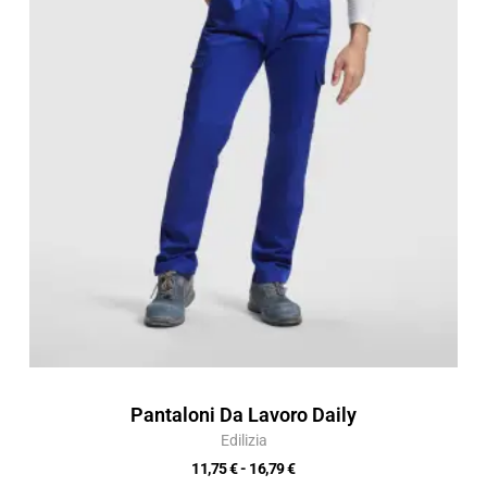
da
11,75 €
a
16,79 €
Pantaloni Da Lavoro Daily
Edilizia
11,75
€
-
16,79
€