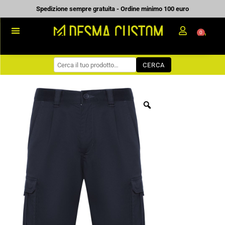
Vai
Spedizione sempre gratuita - Ordine minimo 100 euro
al
0
Carrell
contenuto
PROMOZIONALE
CERCA
WORKWEAR
COME ORDINARE
PREVENTIVI
CHI SIAMO
BLOG
CONTATTI