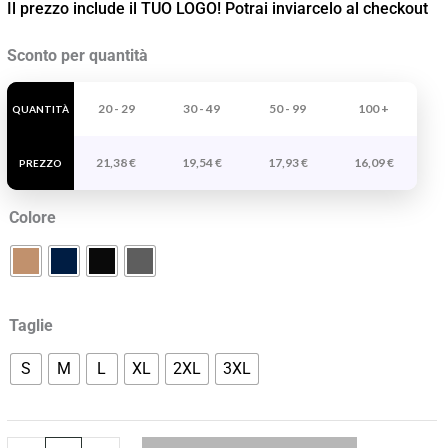
Il prezzo include il TUO LOGO! Potrai inviarcelo al checkout
Bermuda
Sconto per quantità
Vitara
quantità
20 - 29
30 - 49
50 - 99
100 +
QUANTITÀ
21,38
€
19,54
€
17,93
€
16,09
€
PREZZO
Colore
Taglie
S
M
L
XL
2XL
3XL