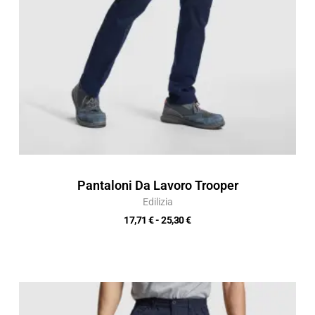
Pantaloni Da Lavoro Trooper
Edilizia
17,71
€
-
25,30
€
Fascia
di