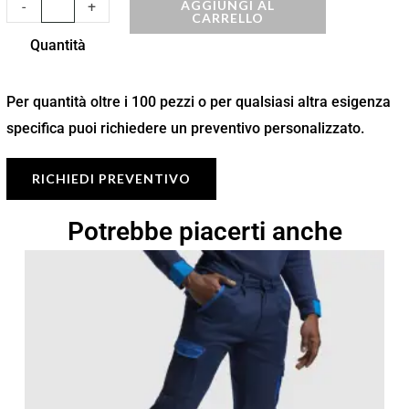
AGGIUNGI AL
-
+
CARRELLO
Quantità
Per quantità oltre i 100 pezzi o per qualsiasi altra esigenza
specifica puoi richiedere un preventivo personalizzato.
RICHIEDI PREVENTIVO
Potrebbe piacerti anche
Fascia
di
prezzo:
da
17,71 €
a
25,30 €