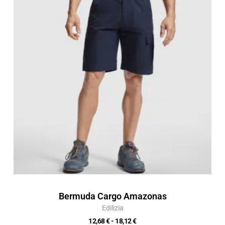
prezzo:
da
12,68 €
a
18,12 €
Bermuda Cargo Amazonas
Edilizia
12,68
€
-
18,12
€