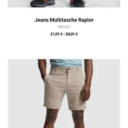
Jeans Multitasche Raptor
Servizi
21,01
€
-
30,01
€
Fascia
di
prezzo:
da
10,35 €
a
14,78 €