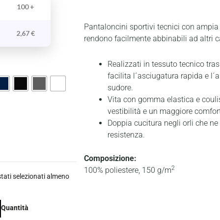
100 +
Pantaloncini sportivi tecnici con ampia v
2,67
€
rendono facilmente abbinabili ad altri ca
Realizzati in tessuto tecnico tr
facilita l´asciugatura rapida e l
sudore.
Vita con gomma elastica e couli
vestibilità e un maggiore comfort
Doppia cucitura negli orli che n
resistenza.
Composizione:
2
100% poliestere, 150 g/m
ati selezionati almeno
Quantità