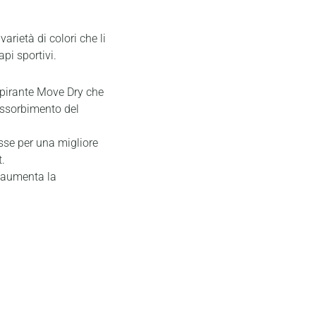
arietà di colori che li
pi sportivi.
aspirante Move Dry che
´assorbimento del
sse per una migliore
.
e aumenta la