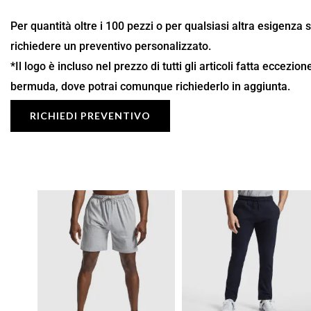
Per quantità oltre i 100 pezzi o per qualsiasi altra esigenza 
richiedere un preventivo personalizzato.
*Il logo è incluso nel prezzo di tutti gli articoli fatta eccezio
bermuda, dove potrai comunque richiederlo in aggiunta.
RICHIEDI PREVENTIVO
Fascia
Fascia
di
di
prezzo:
prezzo:
da
da
7,35 €
14,29 €
a
a
10,50 €
20,42 €