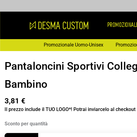
Vai
al
contenuto
PROMOZIONAL
Promozionale Uomo-Unisex
Promozio
Pantaloncini Sportivi Colle
Bambino
3,81
€
Il prezzo include il TUO LOGO*! Potrai inviarcelo al checkout
Pantaloncini
Sconto per quantità
Sportivi