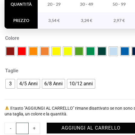
College
20 - 29
30 - 49
50 - 99
QUANTITÀ
Bambino
quantità
3,54
€
3,24
€
2,97
€
PREZZO
Colore
Taglie
3
4/5 Anni
6/8 Anni
10/12 anni
Il tasto "AGGIUNGI AL CARRELLO" rimane disattivato se non sono st
una taglia, un colore e la quantità.
AGGIUNGI AL CARRELLO
-
+