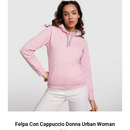
di
prezzo:
da
14,08 €
a
20,12 €
Felpa Con Cappuccio Donna Urban Woman