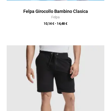
Felpa Girocollo Bambino Clasica
Felpa
10,14
€
-
14,48
€
Fascia
di
prezzo:
da
10,15 €
a
14,50 €