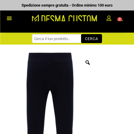
Vai
Spedizione sempre gratuita - Ordine minimo 100 euro
al
0
Carrell
contenuto
PROMOZIONALE
CERCA
WORKWEAR
COME ORDINARE
PREVENTIVI
CHI SIAMO
BLOG
CONTATTI