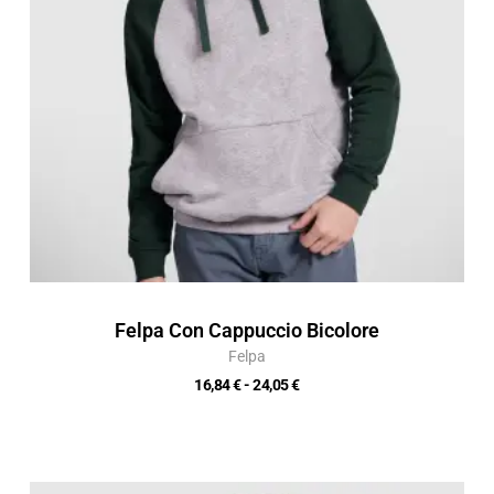
Felpa Con Cappuccio Bicolore
Felpa
16,84
€
-
24,05
€
Fascia