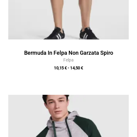
Bermuda In Felpa Non Garzata Spiro
Felpa
10,15
€
-
14,50
€
Fascia
di
prezzo:
da
16,84 €
a
24,05 €