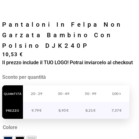
Pantaloni In Felpa Non
Garzata Bambino Con
Polsino DJK240P
10,53
€
Il prezzo include il TUO LOGO! Potrai inviarcelo al checkout
Pantaloni
Sconto per quantità
In
Felpa
20 - 29
30 - 49
50 - 99
100 +
QUANTITÀ
Non
9,79
€
8,95
€
8,21
€
7,37
€
Garzata
PREZZO
Bambino
Colore
Con
Polsino