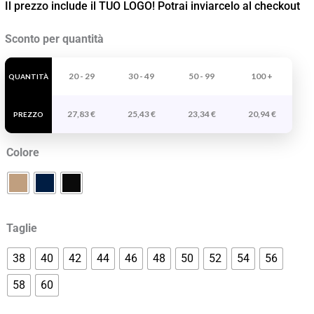
Il prezzo include il TUO LOGO! Potrai inviarcelo al checkout
Pantaloni
Sconto per quantità
Chino
Beverly
20 - 29
30 - 49
50 - 99
100 +
QUANTITÀ
quantità
27,83
€
25,43
€
23,34
€
20,94
€
PREZZO
Colore
Taglie
38
40
42
44
46
48
50
52
54
56
58
60