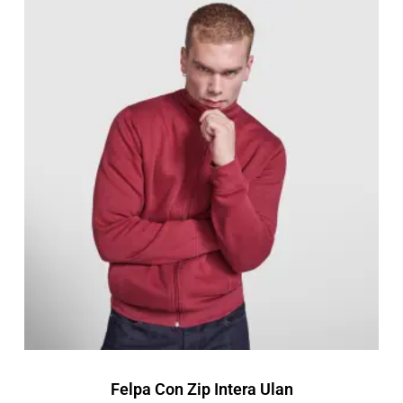
Fascia
di
prezzo:
da
17,47 €
a
24,95 €
Felpa Con Zip Intera Ulan