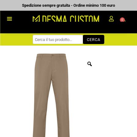
Vai
Spedizione sempre gratuita - Ordine minimo 100 euro
al
0
Carrell
contenuto
PROMOZIONALE
CERCA
WORKWEAR
COME ORDINARE
PREVENTIVI
CHI SIAMO
BLOG
CONTATTI