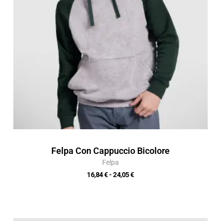
24,05 €
Felpa Con Cappuccio Bicolore
Felpa
16,84
€
-
24,05
€