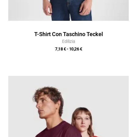
T-Shirt Con Taschino Teckel
Edilizia
7,18
€
-
10,26
€
Fascia
di
prezzo:
da
9,12 €
a
13,03 €