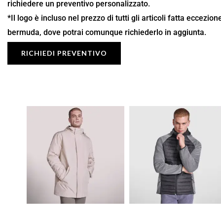
richiedere un preventivo personalizzato.
*Il logo è incluso nel prezzo di tutti gli articoli fatta eccezio
bermuda, dove potrai comunque richiederlo in aggiunta.
RICHIEDI PREVENTIVO
Fascia
Fascia
di
di
prezzo:
prezzo:
da
da
26,87 €
22,27 €
a
a
38,39 €
31,81 €