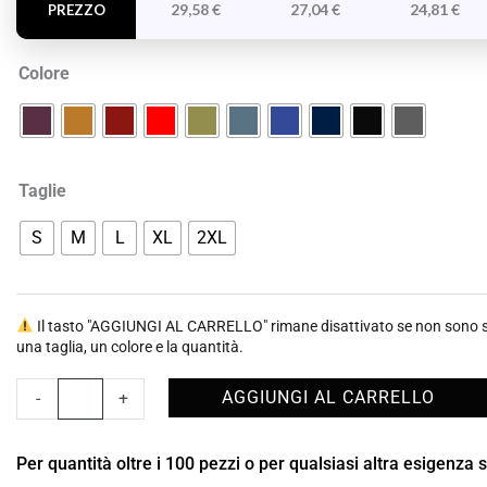
quantità
29,58
€
27,04
€
24,81
€
PREZZO
Colore
Taglie
S
M
L
XL
2XL
Il tasto "AGGIUNGI AL CARRELLO" rimane disattivato se non sono st
una taglia, un colore e la quantità.
AGGIUNGI AL CARRELLO
-
+
Per quantità oltre i 100 pezzi o per qualsiasi altra esigenza 