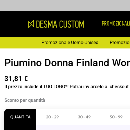
Vai
al
contenuto
PROMOZIONAL
Promozionale Uomo-Unisex
Promozio
Piumino Donna Finland W
31,81
€
Il prezzo include il TUO LOGO*! Potrai inviarcelo al checkout
Piumino
Sconto per quantità
Donna
Finland
20 - 29
30 - 49
50 - 99
QUANTITÀ
Woman