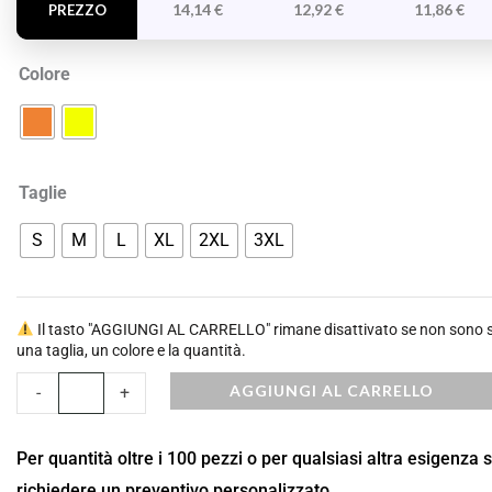
ML
14,14
€
12,92
€
11,86
€
PREZZO
quantità
Colore
Taglie
S
M
L
XL
2XL
3XL
Il tasto "AGGIUNGI AL CARRELLO" rimane disattivato se non sono st
una taglia, un colore e la quantità.
AGGIUNGI AL CARRELLO
-
+
Per quantità oltre i 100 pezzi o per qualsiasi altra esigenza 
richiedere un preventivo personalizzato.