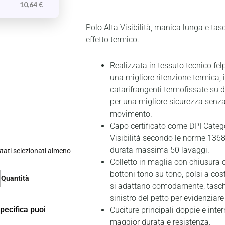
10,64
€
Polo Alta Visibilità, manica lunga e tas
effetto termico.
Realizzata in tessuto tecnico fe
una migliore ritenzione termica,
catarifrangenti termofissate su 
per una migliore sicurezza senza 
movimento.
Capo certificato come DPI Catego
Visibilità secondo le norme 1368
durata massima 50 lavaggi.
ati selezionati almeno
Colletto in maglia con chiusura 
bottoni tono su tono, polsi a cos
Quantità
si adattano comodamente, taschi
sinistro del petto per evidenziare 
specifica puoi
Cuciture principali doppie e inter
maggior durata e resistenza.