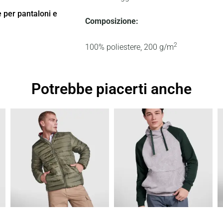
ne per pantaloni e
Composizione:
2
100% poliestere, 200 g/m
Potrebbe piacerti anche
Fascia
Fascia
di
di
prezzo:
prezzo:
da
da
22,27 €
16,84 €
a
a
31,81 €
24,05 €