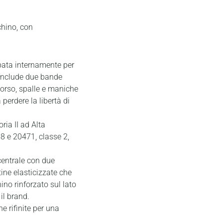
chino, con
lpata internamente per
 include due bande
dorso, spalle e maniche
perdere la libertà di
ria II ad Alta
8 e 20471, classe 2,
centrale con due
tine elasticizzate che
no rinforzato sul lato
il brand.
ne rifinite per una