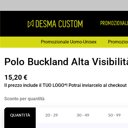
Vai
al
contenuto
PROMOZIONAL
Promozionale Uomo-Unisex
Promozio
Polo Buckland Alta Visibili
15,20
€
Il prezzo include il TUO LOGO*! Potrai inviarcelo al checkout
Polo
Sconto per quantità
Buckland
Alta
20 - 29
30 - 49
50 - 99
QUANTITÀ
Visibilità