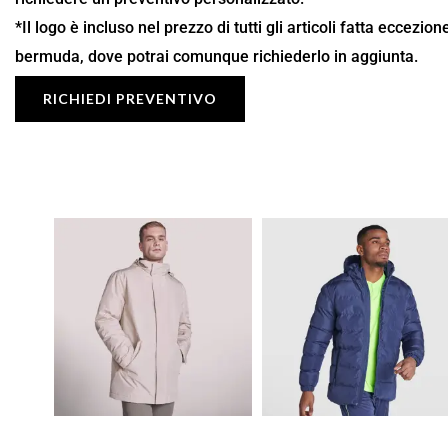
*Il logo è incluso nel prezzo di tutti gli articoli fatta eccezio
bermuda, dove potrai comunque richiederlo in aggiunta.
RICHIEDI PREVENTIVO
Fascia
Fascia
di
di
prezzo:
prezzo:
da
da
26,87 €
33,66 €
a
a
38,39 €
48,09 €