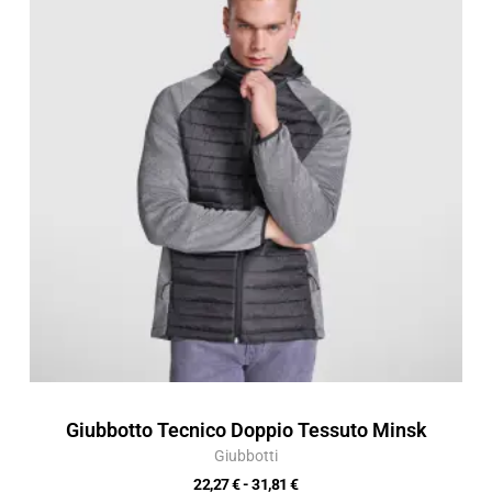
prezzo:
da
22,27 €
a
31,81 €
Giubbotto Tecnico Doppio Tessuto Minsk
Giubbotti
22,27
€
-
31,81
€