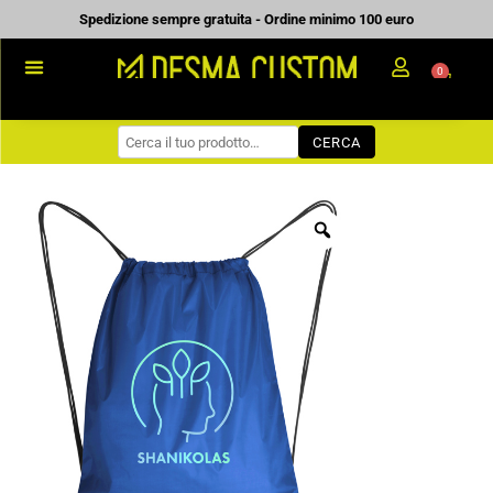
Vai
Spedizione sempre gratuita - Ordine minimo 100 euro
al
0
Carrell
contenuto
PROMOZIONALE
CERCA
WORKWEAR
COME ORDINARE
PREVENTIVI
CHI SIAMO
BLOG
CONTATTI