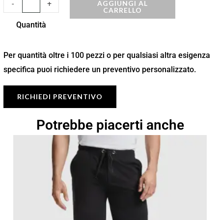
AGGIUNGI AL
-
+
CARRELLO
Quantità
Per quantità oltre i 100 pezzi o per qualsiasi altra esigenza
specifica puoi richiedere un preventivo personalizzato.
RICHIEDI PREVENTIVO
Potrebbe piacerti anche
Fascia
di
prezzo:
da
10,15 €
a
14,50 €