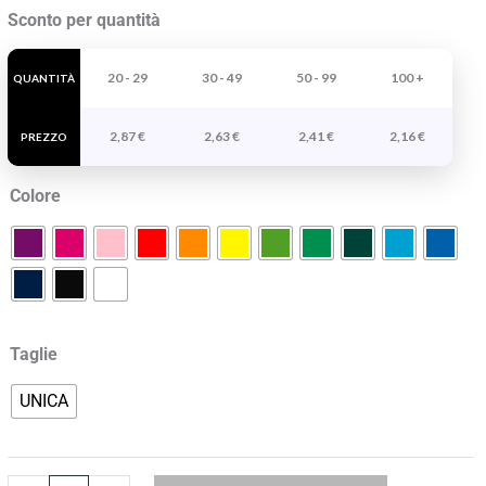
Sacchetto
Sconto per quantità
Hamelin
quantità
20 - 29
30 - 49
50 - 99
100 +
QUANTITÀ
2,87
€
2,63
€
2,41
€
2,16
€
PREZZO
Colore
Taglie
UNICA