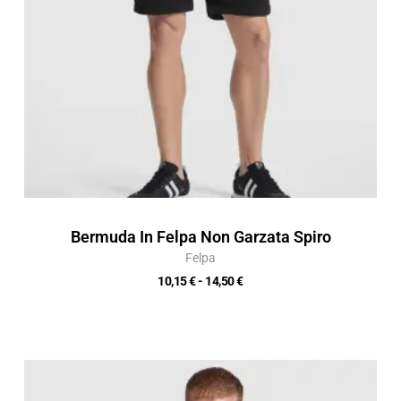
Bermuda In Felpa Non Garzata Spiro
Felpa
10,15
€
-
14,50
€
Fascia
di