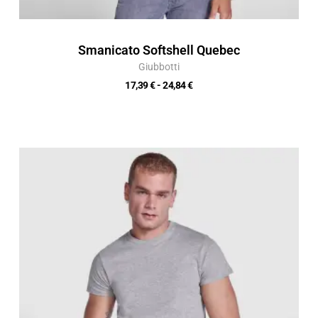
Smanicato Softshell Quebec
Giubbotti
17,39
€
-
24,84
€
Fascia
di
prezzo:
da
4,24 €
a
6,05 €