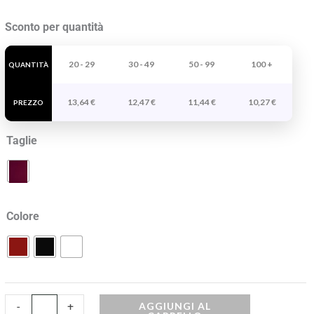
Tovaglia
Sconto per quantità
Dinner
quantità
20 - 29
30 - 49
50 - 99
100 +
QUANTITÀ
13,64
€
12,47
€
11,44
€
10,27
€
PREZZO
Taglie
Colore
AGGIUNGI AL
-
+