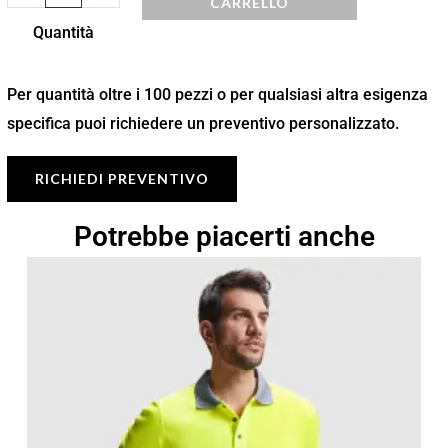
CARRELLO
Quantità
Per quantità oltre i 100 pezzi o per qualsiasi altra esigenza
specifica puoi richiedere un preventivo personalizzato.
RICHIEDI PREVENTIVO
Potrebbe piacerti anche
Fascia
di
prezzo:
da
17,49 €
a
24,99 €