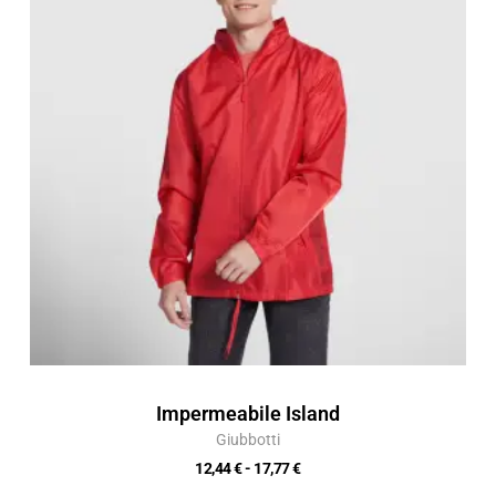
da
12,44 €
a
17,77 €
Impermeabile Island
Giubbotti
12,44
€
-
17,77
€