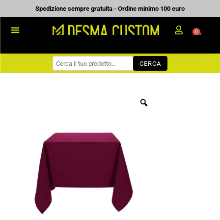
Vai
Spedizione sempre gratuita - Ordine minimo 100 euro
al
0
Carrell
contenuto
PROMOZIONALE
CERCA
WORKWEAR
COME ORDINARE
PREVENTIVI
CHI SIAMO
BLOG
CONTATTI