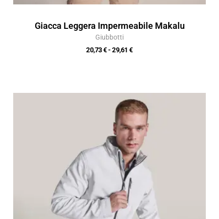
Giacca Leggera Impermeabile Makalu
Giubbotti
20,73
€
-
29,61
€
Fascia
di
prezzo:
da
20,73 €
a
29,61 €