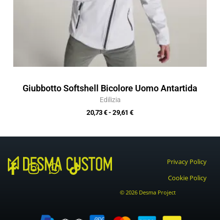
Giubbotto Softshell Bicolore Uomo Antartida
Edilizia
20,73
€
-
29,61
€
Privacy Policy
F
I
W
T
Cookie Policy
a
n
h
i
© 2026 Desma Project
c
s
a
k
e
t
t
t