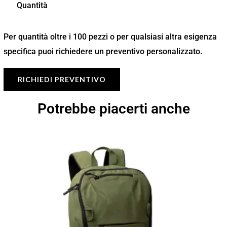
Quantità
Per quantità oltre i 100 pezzi o per qualsiasi altra esigenza
specifica puoi richiedere un preventivo personalizzato.
RICHIEDI PREVENTIVO
Potrebbe piacerti anche
Fascia
di
prezzo:
da
11,94 €
a
17,05 €