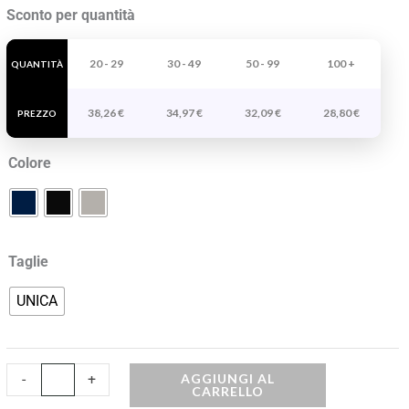
Zaino
Sconto per quantità
Espandibile
Oregon
20 - 29
30 - 49
50 - 99
100 +
QUANTITÀ
quantità
38,26
€
34,97
€
32,09
€
28,80
€
PREZZO
Colore
Taglie
UNICA
AGGIUNGI AL
-
+
CARRELLO