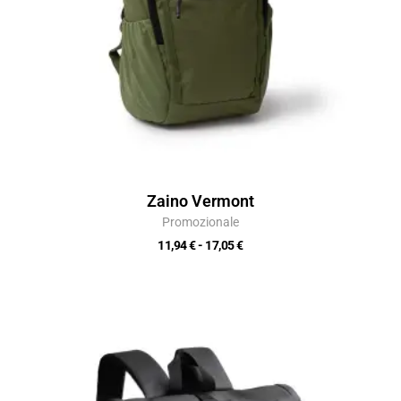
Zaino Vermont
Promozionale
11,94
€
-
17,05
€
Fascia
di
prezzo:
da