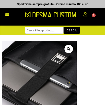
Vai
Spedizione sempre gratuita - Ordine minimo 100 euro
al
0
Carrell
contenuto
PROMOZIONALE
CERCA
WORKWEAR
COME ORDINARE
PREVENTIVI
CHI SIAMO
BLOG
CONTATTI