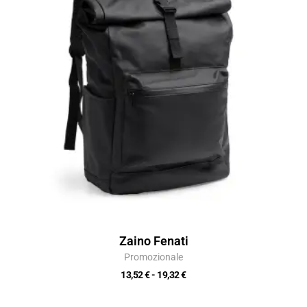
13,52 €
a
19,32 €
Zaino Fenati
Promozionale
13,52
€
-
19,32
€