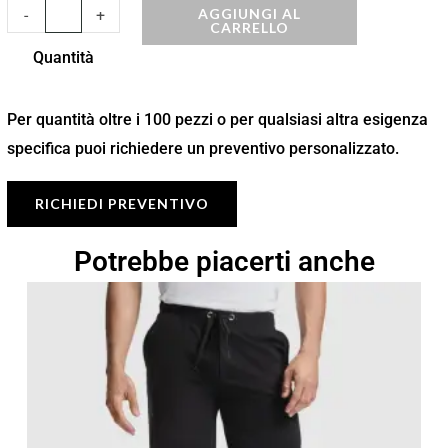
AGGIUNGI AL
-
+
CARRELLO
Quantità
Per quantità oltre i 100 pezzi o per qualsiasi altra esigenza
specifica puoi richiedere un preventivo personalizzato.
RICHIEDI PREVENTIVO
Potrebbe piacerti anche
Fascia
di
prezzo:
da
10,15 €
a
14,50 €