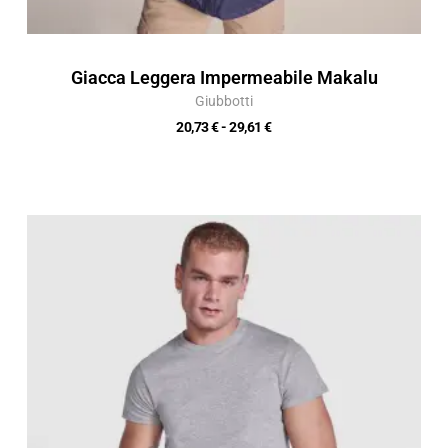
Giacca Leggera Impermeabile Makalu
Giubbotti
20,73
€
-
29,61
€
Fascia
di
prezzo:
da
4,24 €
a
6,05 €