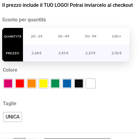
Il prezzo include il TUO LOGO! Potrai inviarcelo al checkout
Sacchetto
Sconto per quantità
Calao
quantità
20 - 29
30 - 49
50 - 99
100 +
QUANTITÀ
2,68
€
2,45
€
2,25
€
2,02
€
PREZZO
Colore
Taglie
UNICA