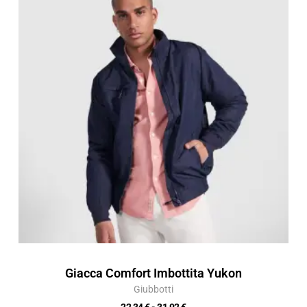
prezzo:
da
22,34 €
a
31,92 €
Giacca Comfort Imbottita Yukon
Giubbotti