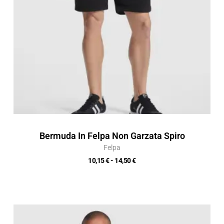
Bermuda In Felpa Non Garzata Spiro
Felpa
10,15
€
-
14,50
€
Fascia
di