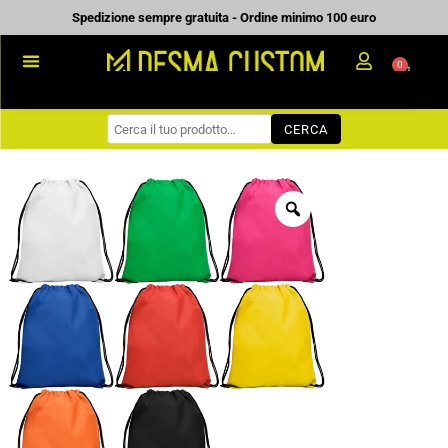
Vai
Spedizione sempre gratuita - Ordine minimo 100 euro
al
0
Carrell
contenuto
PROMOZIONALE
CERCA
WORKWEAR
COME ORDINARE
PREVENTIVI
CHI SIAMO
BLOG
CONTATTI