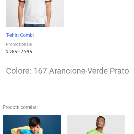
7,94 €
T-shirt Combi
Promozionale
5,56
€
-
7,94
€
Colore: 167 Arancione-Verde Prato
Prodotti correlati
Fascia
Fascia
di
di
prezzo:
prezzo:
da
da