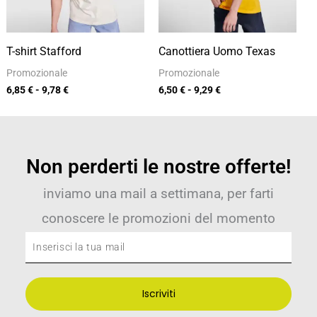
T-shirt Stafford
Canottiera Uomo Texas
Promozionale
Promozionale
6,85
€
-
9,78
€
6,50
€
-
9,29
€
Non perderti le nostre offerte!
inviamo una mail a settimana, per farti
conoscere le promozioni del momento
Inserisci
la
tua
Iscriviti
mail