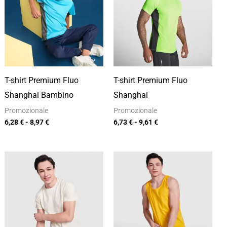
6,28 €
6,73 €
a
a
8,97 €
9,61 €
T-shirt Premium Fluo
T-shirt Premium Fluo
Shanghai Bambino
Shanghai
Promozionale
Promozionale
6,28
€
-
8,97
€
6,73
€
-
9,61
€
Fascia
Fascia
di
di
prezzo:
prezzo:
da
da
6,85 €
6,50 €
a
a
9,78 €
9,29 €