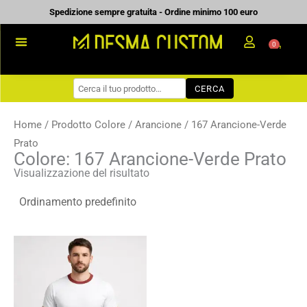
Vai
Spedizione sempre gratuita - Ordine minimo 100 euro
al
0
Carrell
contenuto
PROMOZIONALE
CERCA
WORKWEAR
COME ORDINARE
Home
/ Prodotto Colore /
Arancione
/ 167 Arancione-Verde
Prato
PREVENTIVI
Colore: 167 Arancione-Verde Prato
Visualizzazione del risultato
CHI SIAMO
BLOG
CONTATTI
Fascia
di
prezzo:
da
5,56 €
a