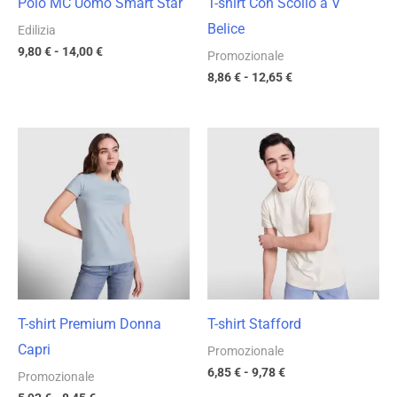
Polo MC Uomo Smart Star
T-shirt Con Scollo a V
Belice
Edilizia
9,80
€
-
14,00
€
Promozionale
8,86
€
-
12,65
€
Fascia
Fascia
di
di
prezzo:
prezzo:
da
da
5,92 €
6,85 €
a
a
8,45 €
9,78 €
T-shirt Premium Donna
T-shirt Stafford
Capri
Promozionale
6,85
€
-
9,78
€
Promozionale