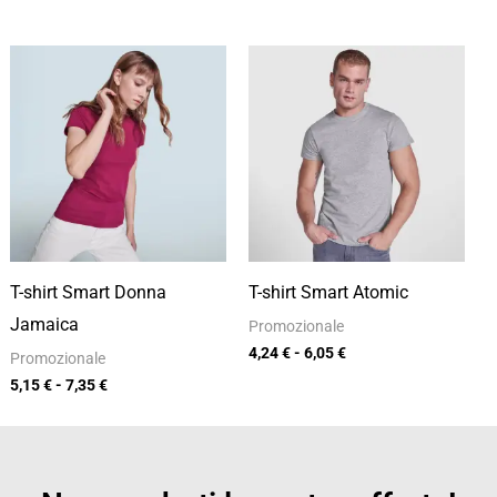
Fascia
Fascia
di
di
prezzo:
prezzo:
da
da
5,15 €
4,24 €
a
a
7,35 €
6,05 €
T-shirt Smart Donna
T-shirt Smart Atomic
Jamaica
Promozionale
4,24
€
-
6,05
€
Promozionale
5,15
€
-
7,35
€