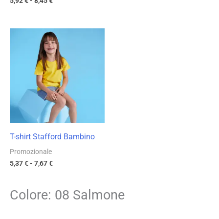
5,92
€
-
8,45
€
Fascia
di
prezzo:
da
5,37 €
a
7,67 €
T-shirt Stafford Bambino
Promozionale
5,37
€
-
7,67
€
Colore: 08 Salmone