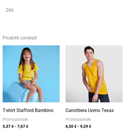
266
Prodotti correlati
Fascia
Fascia
di
di
prezzo:
prezzo:
da
da
5,37 €
6,50 €
a
a
7,67 €
9,29 €
T-shirt Stafford Bambino
Canottiera Uomo Texas
Promozionale
Promozionale
5,37
€
-
7,67
€
6,50
€
-
9,29
€