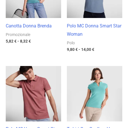
Canotta Donna Brenda
Polo MC Donna Smart Star
Woman
Promozionale
5,82
€
-
8,32
€
Polo
9,80
€
-
14,00
€
Fascia
Fascia
di
di
prezzo:
prezzo:
da
da
9,80 €
8,86 €
a
a
14,00 €
12,65 €