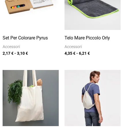
a
a
3,10 €
6,21 €
Set Per Colorare Pyrus
Telo Mare Piccolo Orly
Accessori
Accessori
2,17
€
-
3,10
€
4,35
€
-
6,21
€
Fascia
Fascia
di
di
prezzo:
prezzo:
da
da
2,60 €
2,62 €
a
a
3,72 €
3,74 €