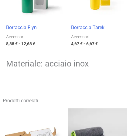
Borraccia Flyn
Borraccia Tarek
Accessori
Accessori
8,88
€
-
12,68
€
4,67
€
-
6,67
€
Materiale: acciaio inox
Prodotti correlati
Fascia
Fascia
di
di
prezzo:
prezzo:
da
da
2,17 €
4,35 €