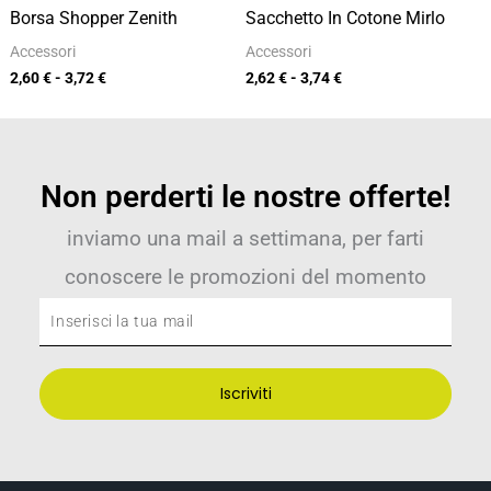
Borsa Shopper Zenith
Sacchetto In Cotone Mirlo
Accessori
Accessori
2,60
€
-
3,72
€
2,62
€
-
3,74
€
Non perderti le nostre offerte!
inviamo una mail a settimana, per farti
conoscere le promozioni del momento
Inserisci
la
tua
Iscriviti
mail