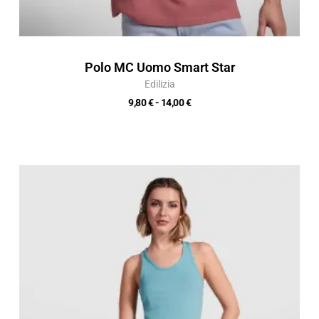
Polo MC Uomo Smart Star
Edilizia
9,80
€
-
14,00
€
Fascia
di
prezzo:
da
5,82 €
a
8,32 €