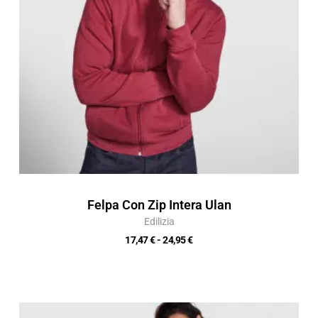
Felpa Con Zip Intera Ulan
Edilizia
17,47
€
-
24,95
€
Fascia