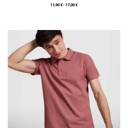
11,90
€
-
17,00
€
Fascia
di
prezzo:
da
9,80 €
a
14,00 €