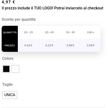
4,97
€
Il prezzo include il TUO LOGO! Potrai inviarcelo al checkout
Bandana
Sconto per quantità
Pirata
Barbecue
20 - 29
30 - 49
50 - 99
100 +
QUANTITÀ
quantità
4,62
€
4,22
€
3,88
€
3,48
€
PREZZO
Colore
Taglie
UNICA