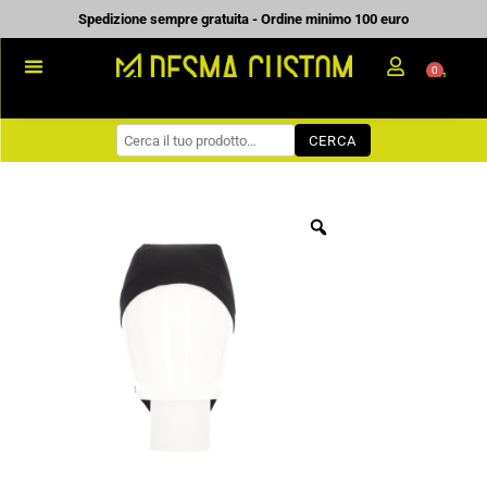
Vai
Spedizione sempre gratuita - Ordine minimo 100 euro
al
0
Carrell
contenuto
PROMOZIONALE
CERCA
WORKWEAR
COME ORDINARE
PREVENTIVI
CHI SIAMO
BLOG
CONTATTI