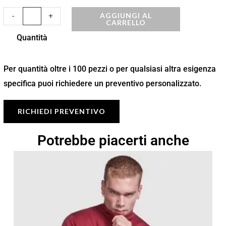
AGGIUNGI AL
-
+
CARRELLO
Quantità
Per quantità oltre i 100 pezzi o per qualsiasi altra esigenza
specifica puoi richiedere un preventivo personalizzato.
RICHIEDI PREVENTIVO
Potrebbe piacerti anche
Fascia
di
prezzo:
da
17,47 €
a
24,95 €