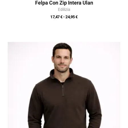
Felpa Con Zip Intera Ulan
Edilizia
17,47
€
-
24,95
€
Fascia
di
prezzo:
da
12,12 €
a
17,31 €