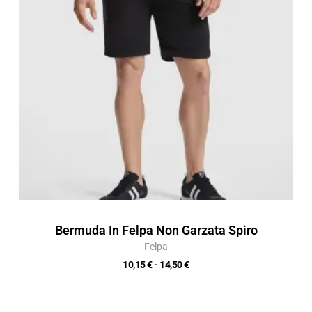
a
14,50 €
Bermuda In Felpa Non Garzata Spiro
Felpa
10,15
€
-
14,50
€