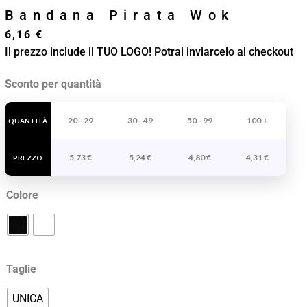
Bandana Pirata Wok
6,16
€
Il prezzo include il TUO LOGO! Potrai inviarcelo al checkout
Bandana
Sconto per quantità
Pirata
Wok
20 - 29
30 - 49
50 - 99
100 +
QUANTITÀ
quantità
5,73
€
5,24
€
4,80
€
4,31
€
PREZZO
Colore
Taglie
UNICA