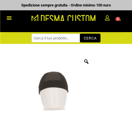
Vai
Spedizione sempre gratuita - Ordine minimo 100 euro
al
0
Carrell
contenuto
PROMOZIONALE
CERCA
WORKWEAR
COME ORDINARE
PREVENTIVI
CHI SIAMO
BLOG
CONTATTI