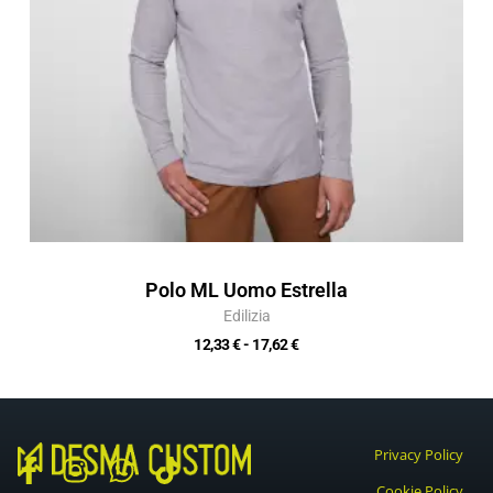
Polo ML Uomo Estrella
Edilizia
12,33
€
-
17,62
€
Privacy Policy
F
I
W
T
Cookie Policy