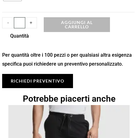
AGGIUNGI AL
-
+
CARRELLO
Quantità
Per quantità oltre i 100 pezzi o per qualsiasi altra esigenza
specifica puoi richiedere un preventivo personalizzato.
RICHIEDI PREVENTIVO
Potrebbe piacerti anche
Fascia
di
prezzo:
da
10,15 €