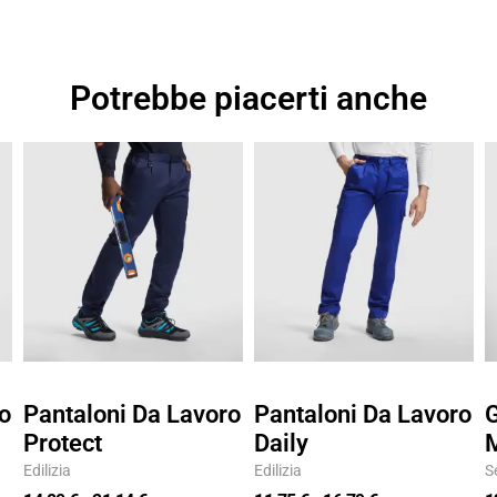
Potrebbe piacerti anche
Fascia
Fascia
di
di
prezzo:
prezzo:
da
da
14,80 €
11,75 €
a
a
21,14 €
16,79 €
o
Pantaloni Da Lavoro
Pantaloni Da Lavoro
G
Protect
Daily
M
Edilizia
Edilizia
S