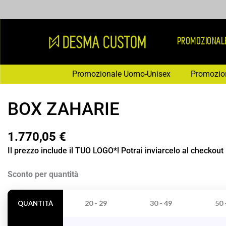
Vai
al
contenuto
PROMOZIONAL
Promozionale Uomo-Unisex
Promozio
BOX ZAHARIE
1.770,05
€
Il prezzo include il TUO LOGO*! Potrai inviarcelo al checkout
BOX
Sconto per quantità
ZAHARIE
quantità
20 - 29
30 - 49
50 
QUANTITÀ