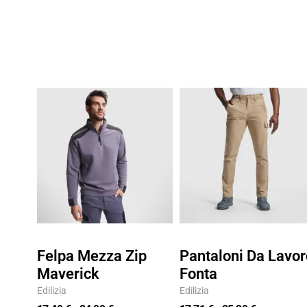
Fascia
Fascia
di
di
prezzo:
prezzo:
da
da
17,49 €
17,71 €
a
a
24,99 €
25,30 €
Felpa Mezza Zip
Pantaloni Da Lavor
Maverick
Fonta
Edilizia
Edilizia