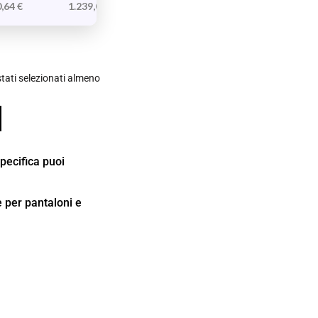
0,64
€
1.239,04
€
ati selezionati almeno
specifica puoi
ne per pantaloni e